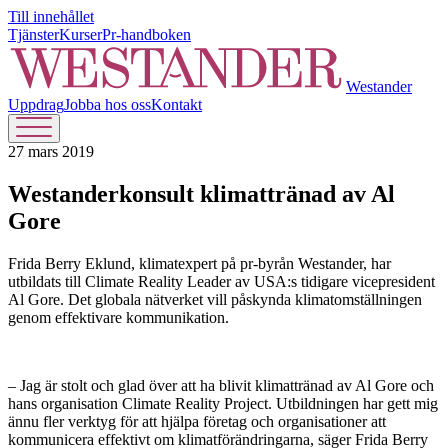
Till innehållet
Tjänster
Kurser
Pr-handboken
Westander
Uppdrag
Jobba hos oss
Kontakt
27 mars 2019
Westanderkonsult klimattränad av Al
Gore
Frida Berry Eklund, klimatexpert på pr-byrån Westander, har
utbildats till Climate Reality Leader av USA:s tidigare vicepresident
Al Gore. Det globala nätverket vill påskynda klimatomställningen
genom effektivare kommunikation.
– Jag är stolt och glad över att ha blivit klimattränad av Al Gore och
hans organisation Climate Reality Project. Utbildningen har gett mig
ännu fler verktyg för att hjälpa företag och organisationer att
kommunicera effektivt om klimatförändringarna, säger Frida Berry