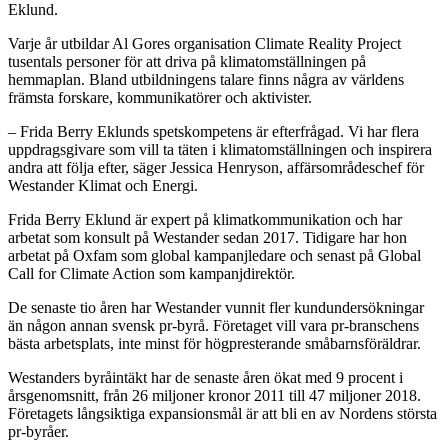
Eklund.
Varje år utbildar Al Gores organisation Climate Reality Project
tusentals personer för att driva på klimatomställningen på
hemmaplan. Bland utbildningens talare finns några av världens
främsta forskare, kommunikatörer och aktivister.
– Frida Berry Eklunds spetskompetens är efterfrågad. Vi har flera
uppdragsgivare som vill ta täten i klimatomställningen och inspirera
andra att följa efter, säger Jessica Henryson, affärsområdeschef för
Westander Klimat och Energi.
Frida Berry Eklund är expert på klimatkommunikation och har
arbetat som konsult på Westander sedan 2017. Tidigare har hon
arbetat på Oxfam som global kampanjledare och senast på Global
Call for Climate Action som kampanjdirektör.
De senaste tio åren har Westander vunnit fler kundundersökningar
än någon annan svensk pr-byrå. Företaget vill vara pr-branschens
bästa arbetsplats, inte minst för högpresterande småbarnsföräldrar.
Westanders byråintäkt har de senaste åren ökat med 9 procent i
årsgenomsnitt, från 26 miljoner kronor 2011 till 47 miljoner 2018.
Företagets långsiktiga expansionsmål är att bli en av Nordens största
pr-byråer.