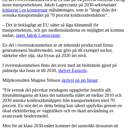
inom transportsektorn. Jakob Lagercrantz på 2030-sekretariatet
kritiserar i en kommentar
målsättningen, som är ”långt ifrån det
svenska transportmålet på 70 procent koldioxidreduktion”.
– Det är beklagligt att EU sätter så låga klimatmål för
transportsektorn, och ger medlemsländerna en möjlighet att komma
undan,
säger Jakob Lagercrantz
.
En del i överenskommelsen är att inhemskt producerad första
generationens biodrivmedel, som görs på till exempel socker,
stärkelse eller olja, ska frysas på 2020 års nivå.
I överenskommelsen finns det även med att biobränsle gjord på
palmolja ska fasas ut till 2030,
skriver Euractiv
.
Miljökonsulten Magnus Nilsson
skriver på sin blogg
:
”För svensk del påverkar torsdagens uppgörelse framför allt
förutsättningarna att klara det nationella målet att mellan 2010 och
2030 minska koldioxidutsläppen från transportsektorn med 70
procent. En stor del av detta beting kan säkert uppfyllas genom en
ökad elektrifiering av vägtrafiken och en ökad användning av
avancerade biodrivmedel.
Men för att klara 2030-målet kommer det sannolikt dessutom att