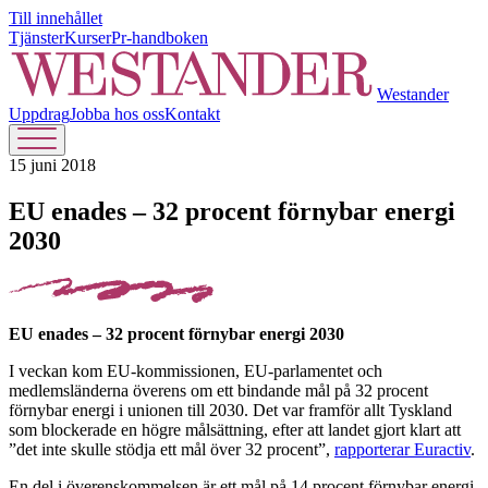
Till innehållet
Tjänster
Kurser
Pr-handboken
Westander
Uppdrag
Jobba hos oss
Kontakt
15 juni 2018
EU enades – 32 procent förnybar energi
2030
EU enades – 32 procent förnybar energi 2030
I veckan kom EU-kommissionen, EU-parlamentet och
medlemsländerna överens om ett bindande mål på 32 procent
förnybar energi i unionen till 2030. Det var framför allt Tyskland
som blockerade en högre målsättning, efter att landet gjort klart att
”det inte skulle stödja ett mål över 32 procent”,
rapporterar Euractiv
.
En del i överenskommelsen är ett mål på 14 procent förnybar energi