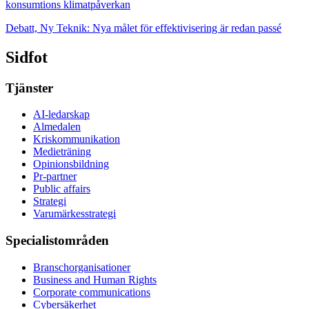
konsumtions klimatpåverkan
Debatt, Ny Teknik: Nya målet för effektivisering är redan passé
Sidfot
Tjänster
AI-ledarskap
Almedalen
Kris­kommunikation
Medieträning
Opinionsbildning
Pr-partner
Public affairs
Strategi
Varumärkesstrategi
Specialistområden
Branschorganisationer
Business and Human Rights
Corporate communications
Cybersäkerhet