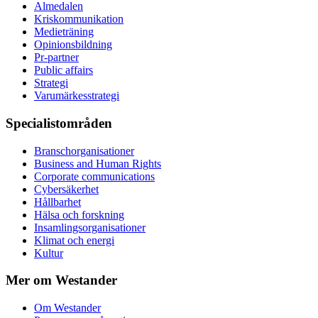
Almedalen
Kris­kommunikation
Medieträning
Opinionsbildning
Pr-partner
Public affairs
Strategi
Varumärkesstrategi
Specialistområden
Branschorganisationer
Business and Human Rights
Corporate communications
Cybersäkerhet
Hållbarhet
Hälsa och forskning
Insamlingsorganisationer
Klimat och energi
Kultur
Mer om Westander
Om Westander