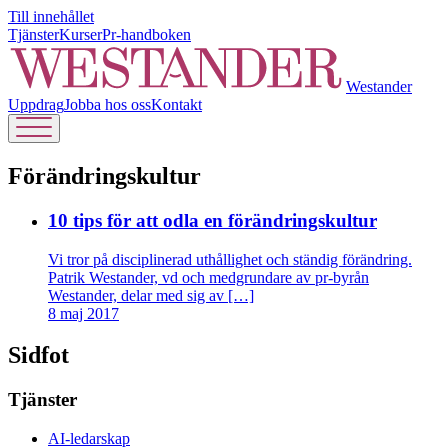
Till innehållet
Tjänster
Kurser
Pr-handboken
Westander
Uppdrag
Jobba hos oss
Kontakt
Förändringskultur
10 tips för att odla en förändringskultur
Vi tror på disciplinerad uthållighet och ständig förändring.
Patrik Westander, vd och medgrundare av pr-byrån
Westander, delar med sig av […]
8 maj 2017
Sidfot
Tjänster
AI-ledarskap