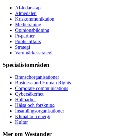
AI-ledarskap
Almedalen
Kris­kommunikation
Medieträning
Opinionsbildning
Pr-partner
Public affairs
Strategi
Varumärkesstrategi
Specialistområden
Branschorganisationer
Business and Human Rights
Corporate communications
Cybersäkerhet
Hållbarhet
Hälsa och forskning
Insamlingsorganisationer
Klimat och energi
Kultur
Mer om Westander