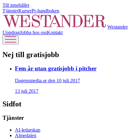
Till innehållet
Tjänster
Kurser
Pr-handboken
Westander
Uppdrag
Jobba hos oss
Kontakt
Nej till gratisjobb
Fem år utan gratisjobb i pitcher
Dagensmedia.se den 10 juli 2017
13 juli 2017
Sidfot
Tjänster
AI-ledarskap
Almedalen