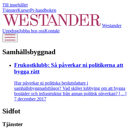
Till innehållet
Tjänster
Kurser
Pr-handboken
Westander
Uppdrag
Jobba hos oss
Kontakt
Samhällsbyggnad
Frukostklubb: Så påverkar ni politikerna att
bygga rätt
Hur påverkar ni politiska beslutsfattare i
samhällsbyggnadsfrågor? Vad skiljer lobbying om att bygga
bostäder och infrastruktur från annan politisk påverkan? […]
7 december 2017
Sidfot
Tjänster