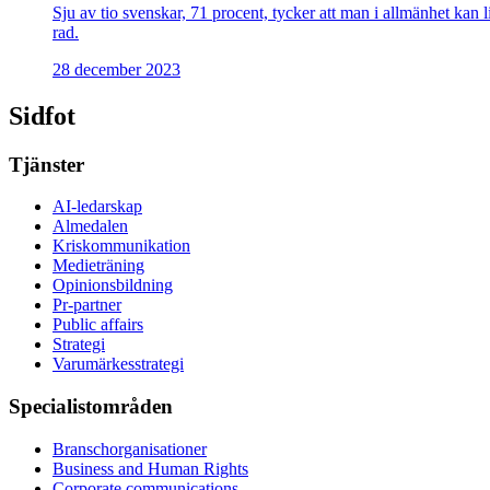
Sju av tio svenskar, 71 procent, tycker att man i allmänhet kan 
rad.
28 december 2023
Sidfot
Tjänster
AI-ledarskap
Almedalen
Kris­kommunikation
Medieträning
Opinionsbildning
Pr-partner
Public affairs
Strategi
Varumärkesstrategi
Specialistområden
Branschorganisationer
Business and Human Rights
Corporate communications