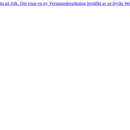
lita på folk. Det visar en ny Verianundersökning beställd av pr-byrån We