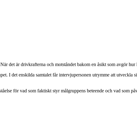
r. När det är drivkrafterna och motståndet bakom en åsikt som avgör hur 
et. I det enskilda samtalet får intervjupersonen utrymme att utveckla s
förståelse för vad som faktiskt styr målgruppens beteende och vad som på