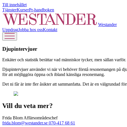
Till innehållet
Tjänster
Kurser
Pr-handboken
Westander
Uppdrag
Jobba hos oss
Kontakt
Djupintervjuer
Enkäter och statistik berättar vad människor tycker, men sällan varfö
Djupintervjuer använder vi när vi behöver förstå resonemangen på djup
för att möjliggöra öppna och ibland känsliga resonemang.
Det ni får är inte fler åsikter att sammanfatta. Det är en välgrundad 
Vill du veta mer?
Frida Blom
Affärsområdeschef
frida.blom@westander.se
070-417 68 61