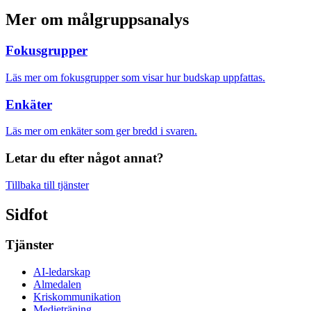
Mer om målgruppsanalys
Fokusgrupper
Läs mer om fokusgrupper som visar hur budskap uppfattas.
Enkäter
Läs mer om enkäter som ger bredd i svaren.
Letar du efter något annat?
Tillbaka till tjänster
Sidfot
Tjänster
AI-ledarskap
Almedalen
Kris­kommunikation
Medieträning