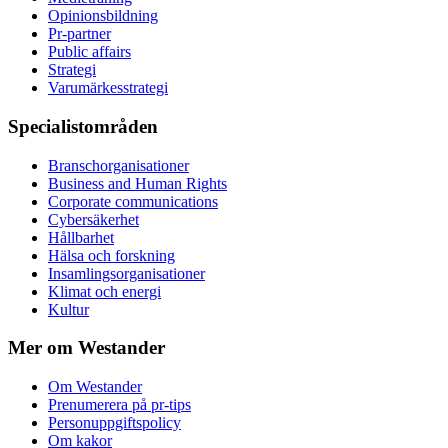
Opinionsbildning
Pr-partner
Public affairs
Strategi
Varumärkesstrategi
Specialistområden
Branschorganisationer
Business and Human Rights
Corporate communications
Cybersäkerhet
Hållbarhet
Hälsa och forskning
Insamlingsorganisationer
Klimat och energi
Kultur
Mer om Westander
Om Westander
Prenumerera på pr-tips
Personuppgiftspolicy
Om kakor