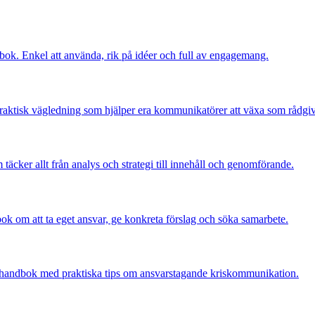
ok. Enkel att använda, rik på idéer och full av engagemang.
praktisk vägledning som hjälper era kommunikatörer att växa som rådgiv
 täcker allt från analys och strategi till innehåll och genomförande.
bok om att ta eget ansvar, ge konkreta förslag och söka samarbete.
En handbok med praktiska tips om ansvarstagande kriskommunikation.