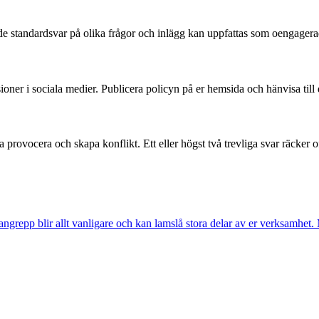
e standardsvar på olika frågor och inlägg kan uppfattas som oengagerad
sioner i sociala medier. Publicera policyn på er hemsida och hänvisa till
rovocera och skapa konflikt. Ett eller högst två trevliga svar räcker ofta
repp blir allt vanligare och kan lamslå stora delar av er verksamhet. 