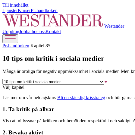
Till innehållet
Tjänster
Kurser
Pr-handboken
Westander
Uppdrag
Jobba hos oss
Kontakt
Pr-handboken
Kapitel 85
10 tips om kritik i sociala medier
Många är oroliga för negativ uppmärksamhet i sociala medier. Men kriti
Välj kapitel
Läs mer om vår heldagskurs
Bli en skicklig krisstrateg
och hör gärna a
1. Ta kritik på allvar
Visa att ni lyssnar på kritiken och bemöt den respektfullt och sakligt. 
2. Bevaka aktivt