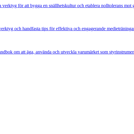
ta verktyg för att bygga en snällhetskultur och etablera nolltolerans mot g
 verktyg och handfasta tips för effektiva och engagerande medieträningar
handbok om att äga, använda och utveckla varumärket som styrinstrumen