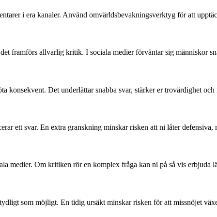
tarer i era kanaler. Använd omvärldsbevakningsverktyg för att upptäcka
et framförs allvarlig kritik. I sociala medier förväntar sig människor s
ta konsekvent. Det underlättar snabba svar, stärker er trovärdighet och
erar ett svar. En extra granskning minskar risken att ni låter defensiva, 
iala medier. Om kritiken rör en komplex fråga kan ni på så vis erbjuda lä
 tydligt som möjligt. En tidig ursäkt minskar risken för att missnöjet väx