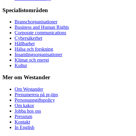
Specialistområden
Branschorganisationer
Business and Human Rights
Corporate communications
Cybersäkerhet
Hållbarhet
Hälsa och forskning
Insamlingsorganisationer
Klimat och energi
Kultur
Mer om Westander
Om Westander
Prenumerera på pr-tips
Personuppgiftspolicy
Om kakor
Jobba hos oss
Pressrum
Kontakt
In English