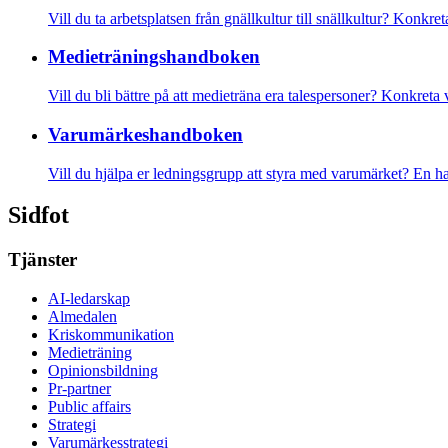
Vill du ta arbetsplatsen från gnällkultur till snällkultur? Konkre
Medietränings­­­handboken
Vill du bli bättre på att medieträna era talespersoner? Konkreta
Varumärkes­handboken
Vill du hjälpa er ledningsgrupp att styra med varumärket? En 
Sidfot
Tjänster
AI-ledarskap
Almedalen
Kris­kommunikation
Medieträning
Opinionsbildning
Pr-partner
Public affairs
Strategi
Varumärkesstrategi