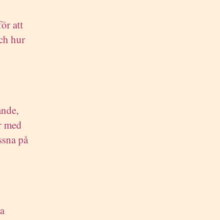
ör att
ch hur
ande,
ar med
ssna på
ta