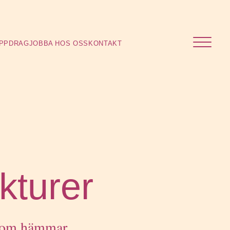
nder
PPDRAG
JOBBA HOS OSS
KONTAKT
kturer
 som hämmar