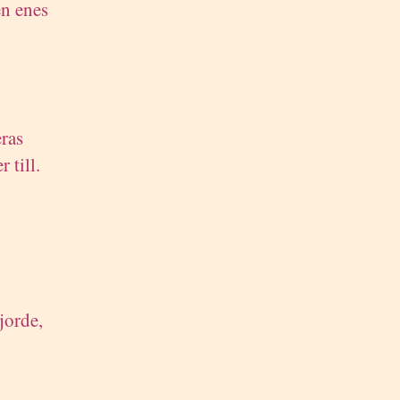
en enes
ras
 till.
jorde,