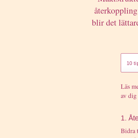
återkoppling
blir det lätt
Läs me
av dig 
1. Åt
Bidra 