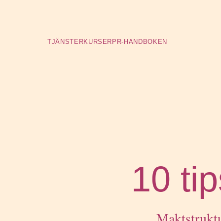
TJÄNSTER
KURSER
PR-HANDBOKEN
10 ti
Maktstrukt