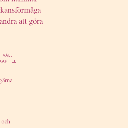
erkansförmåga
andra att göra
VÄLJ
KAPITEL
gärna
t och