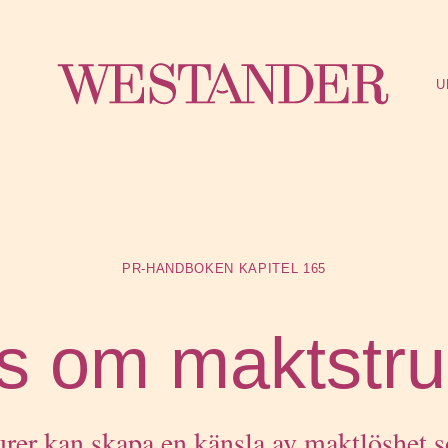
Westa
U
PR-HANDBOKEN
KAPITEL 165
ps om maktstru
urer kan skapa en känsla av maktlöshet