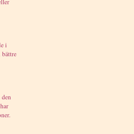
ller
e i
 bättre
 den
 har
ner.