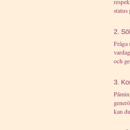
respek
status
2. Sö
Fråga 
vardag
och ge
3. Ko
Påminn
generö
kan du