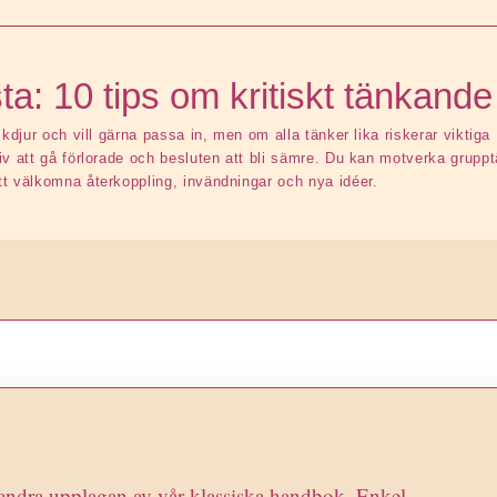
ta: 10 tips om kritiskt tänkande
ckdjur och vill gärna passa in, men om alla tänker lika riskerar viktiga
iv att gå förlorade och besluten att bli sämre. Du kan motverka grupp
t välkomna återkoppling, invändningar och nya idéer.
ndra upplagan av vår klassiska handbok. Enkel