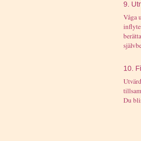
9. Ut
Våga u
inflyte
berätt
självb
10. F
Utvärd
tillsa
Du bli