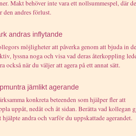
oner. Makt behöver inte vara ett nollsummespel, där d
r den andres förlust.
ärk andras inflytande
llegors möjligheter att påverka genom att bjuda in de
ktiv, lyssna noga och visa vad deras återkoppling leder
a också när du väljer att agera på ett annat sätt.
pmuntra jämlikt agerande
ksamma konkreta beteenden som hjälper fler att
ppla uppåt, nedåt och åt sidan. Berätta vad kollegan g
t hjälpte andra och varför du uppskattade agerandet.