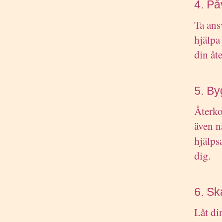
4. P
Ta ans
hjälpa
din åt
5. By
Återko
även n
hjälps
dig.
6. Sk
Låt di