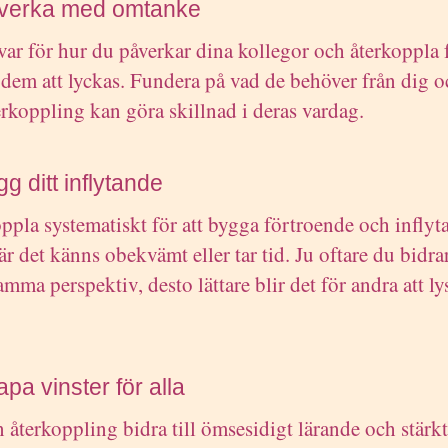
åverka med omtanke
var för hur du påverkar dina kollegor och återkoppla f
 dem att lyckas. Fundera på vad de behöver från dig o
erkoppling kan göra skillnad i deras vardag.
gg ditt inflytande
ppla systematiskt för att bygga förtroende och inflyt
är det känns obekvämt eller tar tid. Ju oftare du bidr
amma perspektiv, desto lättare blir det för andra att ly
apa vinster för alla
n återkoppling bidra till ömsesidigt lärande och stärk