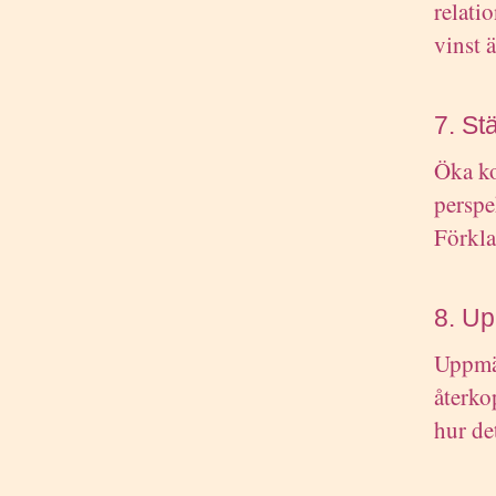
relati
vinst ä
7. St
Öka ko
perspe
Förklar
8. Up
Uppmär
återko
hur de