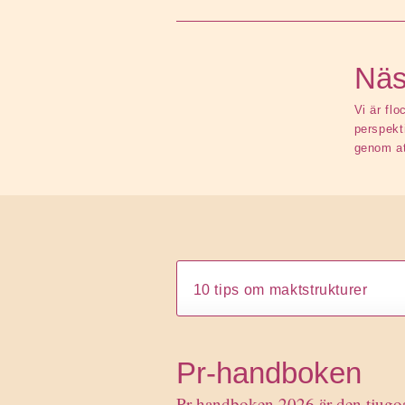
Näs
Vi är flo
perspekt
genom at
Pr-handboken
Pr-handboken 2026 är den tjugoa