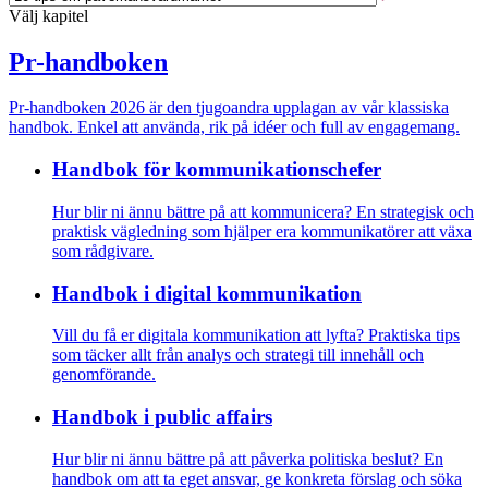
Välj kapitel
Pr-handboken
Pr-handboken 2026 är den tjugoandra upplagan av vår klassiska
handbok. Enkel att använda, rik på idéer och full av engagemang.
Handbok för kommunikations­chefer
Hur blir ni ännu bättre på att kommunicera? En strategisk och
praktisk vägledning som hjälper era kommunikatörer att växa
som rådgivare.
Handbok i digital kommunikation
Vill du få er digitala kommunikation att lyfta? Praktiska tips
som täcker allt från analys och strategi till innehåll och
genomförande.
Handbok i public affairs
Hur blir ni ännu bättre på att påverka politiska beslut? En
handbok om att ta eget ansvar, ge konkreta förslag och söka