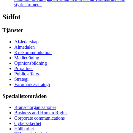
styrinstrument.
Sidfot
Tjänster
AI-ledarskap
Almedalen
Kris­kommunikation
Medieträning
Opinionsbildning
Pr-partner
Public affairs
Strategi
Varumärkesstrategi
Specialistområden
Branschorganisationer
Business and Human Rights
Corporate communications
Cybersäkerhet
Hållbarhet