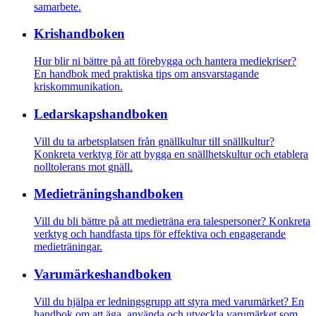
samarbete.
Krishandboken
Hur blir ni bättre på att förebygga och hantera mediekriser?
En handbok med praktiska tips om ansvarstagande
kriskommunikation.
Ledarskaps­­handboken
Vill du ta arbetsplatsen från gnällkultur till snällkultur?
Konkreta verktyg för att bygga en snällhetskultur och etablera
nolltolerans mot gnäll.
Medietränings­­­handboken
Vill du bli bättre på att medieträna era talespersoner? Konkreta
verktyg och handfasta tips för effektiva och engagerande
medieträningar.
Varumärkes­handboken
Vill du hjälpa er ledningsgrupp att styra med varumärket? En
handbok om att äga, använda och utveckla varumärket som