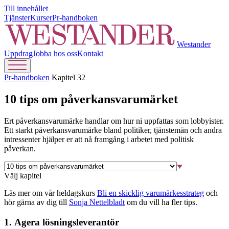
Till innehållet
Tjänster
Kurser
Pr-handboken
Westander
Uppdrag
Jobba hos oss
Kontakt
Pr-handboken
Kapitel 32
10 tips om påverkansvarumärket
Ert påverkansvarumärke handlar om hur ni uppfattas som lobbyister.
Ett starkt påverkansvarumärke bland politiker, tjänstemän och andra
intressenter hjälper er att nå framgång i arbetet med politisk
påverkan.
Välj kapitel
Läs mer om vår heldagskurs
Bli en skicklig varumärkesstrateg
och
hör gärna av dig till
Sonja Nettelbladt
om du vill ha fler tips.
1. Agera lösningsleverantör