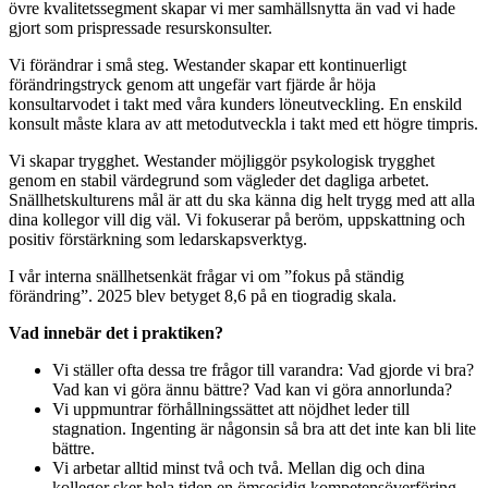
övre kvalitetssegment skapar vi mer samhällsnytta än vad vi hade
gjort som prispressade resurskonsulter.
Vi förändrar i små steg. Westander skapar ett kontinuerligt
förändringstryck genom att ungefär vart fjärde år höja
konsultarvodet i takt med våra kunders löneutveckling. En enskild
konsult måste klara av att metodutveckla i takt med ett högre timpris.
Vi skapar trygghet. Westander möjliggör psykologisk trygghet
genom en stabil värdegrund som vägleder det dagliga arbetet.
Snällhetskulturens mål är att du ska känna dig helt trygg med att alla
dina kollegor vill dig väl. Vi fokuserar på beröm, uppskattning och
positiv förstärkning som ledarskapsverktyg.
I vår interna snällhetsenkät frågar vi om ”fokus på ständig
förändring”. 2025 blev betyget 8,6 på en tiogradig skala.
Vad innebär det i praktiken?
Vi ställer ofta dessa tre frågor till varandra: Vad gjorde vi bra?
Vad kan vi göra ännu bättre? Vad kan vi göra annorlunda?
Vi uppmuntrar förhållningssättet att nöjdhet leder till
stagnation. Ingenting är någonsin så bra att det inte kan bli lite
bättre.
Vi arbetar alltid minst två och två. Mellan dig och dina
kollegor sker hela tiden en ömsesidig kompetensöverföring.