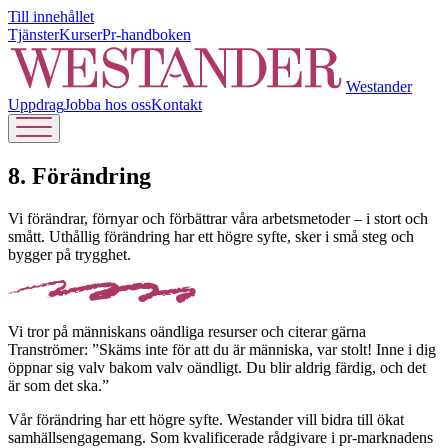
Till innehållet
Tjänster
Kurser
Pr-handboken
Westander
Uppdrag
Jobba hos oss
Kontakt
8. Förändring
Vi förändrar, förnyar och förbättrar våra arbetsmetoder – i stort och
smått. Uthållig förändring har ett högre syfte, sker i små steg och
bygger på trygghet.
Vi tror på människans oändliga resurser och citerar gärna
Tranströmer: ”Skäms inte för att du är människa, var stolt! Inne i dig
öppnar sig valv bakom valv oändligt. Du blir aldrig färdig, och det
är som det ska.”
Vår förändring har ett högre syfte. Westander vill bidra till ökat
samhällsengagemang. Som kvalificerade rådgivare i pr-marknadens