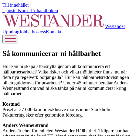
Till innehållet
Tjänster
Kurser
Pr-handboken
Westander
Uppdrag
Jobba hos oss
Kontakt
Så kommunicerar ni hållbarhet
Hur kan ni skapa affärsnytta genom att kommunicera ert
hållbarhetsarbete? Vilka risker och vilka möjligheter finns, nu när
flera nya regelverk börjar gälla? Hur kan hållbarhetsredovisningen
bli en guldgruva för pr-arbetet? Under 45 minuter berättar Anders
Wennerstrand om vad ni ska tänka på när ni kommunicerar kring
hållbarhet.
Kostnad
Priset är 27 000 kronor exklusive moms inom Stockholm.
Fakturering sker efter genomfört föredrag.
Anders Wennerstrand
Anders är chef för enheten Westander Hållbarhet. Tidigare har han