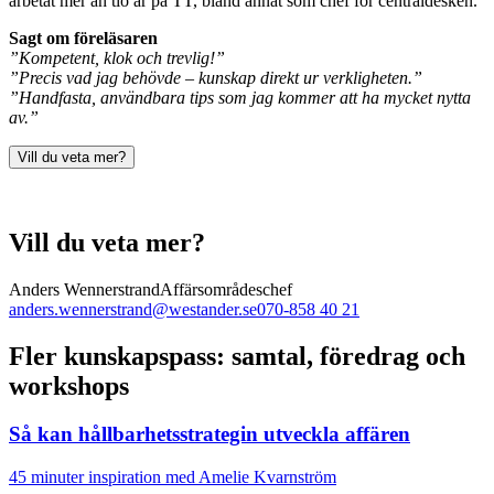
arbetat mer än tio år på TT, bland annat som chef för centraldesken.
Sagt om föreläsaren
”Kompetent, klok och trevlig!”
”Precis vad jag behövde – kunskap direkt ur verkligheten.”
”Handfasta, användbara tips som jag kommer att ha mycket nytta
av.”
Vill du veta mer?
Vill du veta mer?
Anders Wennerstrand
Affärsområdeschef
anders.wennerstrand@westander.se
070-858 40 21
Fler kunskapspass: samtal, föredrag och
workshops
Så kan hållbarhetsstrategin utveckla affären
45 minuter inspiration med Amelie Kvarnström