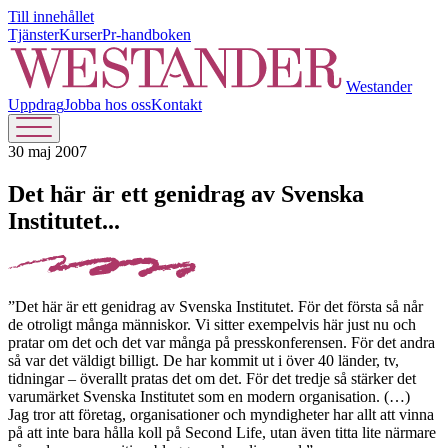
Till innehållet
Tjänster
Kurser
Pr-handboken
Westander
Uppdrag
Jobba hos oss
Kontakt
30 maj 2007
Det här är ett genidrag av Svenska
Institutet...
”Det här är ett genidrag av Svenska Institutet. För det första så når
de otroligt många människor. Vi sitter exempelvis här just nu och
pratar om det och det var många på presskonferensen. För det andra
så var det väldigt billigt. De har kommit ut i över 40 länder, tv,
tidningar – överallt pratas det om det. För det tredje så stärker det
varumärket Svenska Institutet som en modern organisation. (…)
Jag tror att företag, organisationer och myndigheter har allt att vinna
på att inte bara hålla koll på Second Life, utan även titta lite närmare