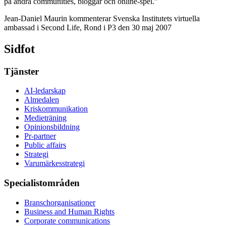
på andra communities, bloggar och online-spel.”
Jean-Daniel Maurin kommenterar Svenska Institutets virtuella
ambassad i Second Life, Rond i P3 den 30 maj 2007
Sidfot
Tjänster
AI-ledarskap
Almedalen
Kris­kommunikation
Medieträning
Opinionsbildning
Pr-partner
Public affairs
Strategi
Varumärkesstrategi
Specialistområden
Branschorganisationer
Business and Human Rights
Corporate communications