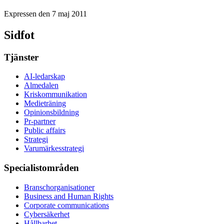
Expressen den 7 maj 2011
Sidfot
Tjänster
AI-ledarskap
Almedalen
Kris­kommunikation
Medieträning
Opinionsbildning
Pr-partner
Public affairs
Strategi
Varumärkesstrategi
Specialistområden
Branschorganisationer
Business and Human Rights
Corporate communications
Cybersäkerhet
Hållbarhet