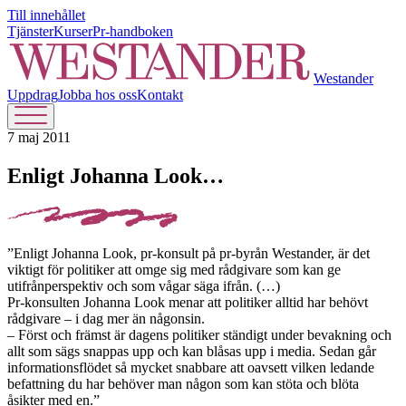
Till innehållet
Tjänster
Kurser
Pr-handboken
Westander
Uppdrag
Jobba hos oss
Kontakt
7 maj 2011
Enligt Johanna Look…
”Enligt Johanna Look, pr-konsult på pr-byrån Westander, är det
viktigt för politiker att omge sig med rådgivare som kan ge
utifrånperspektiv och som vågar säga ifrån. (…)
Pr-konsulten Johanna Look menar att politiker alltid har behövt
rådgivare – i dag mer än någonsin.
– Först och främst är dagens politiker ständigt under bevakning och
allt som sägs snappas upp och kan blåsas upp i media. Sedan går
informationsflödet så mycket snabbare att oavsett vilken ledande
befattning du har behöver man någon som kan stöta och blöta
åsikter med en.”