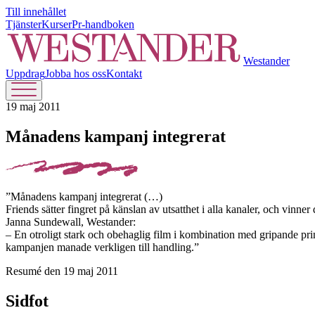
Till innehållet
Tjänster
Kurser
Pr-handboken
Westander
Uppdrag
Jobba hos oss
Kontakt
19 maj 2011
Månadens kampanj integrerat
”Månadens kampanj integrerat (…)
Friends sätter fingret på känslan av utsatthet i alla kanaler, och vin
Janna Sundewall, Westander:
– En otroligt stark och obehaglig film i kombination med gripande pr
kampanjen manade verkligen till handling.”
Resumé den 19 maj 2011
Sidfot