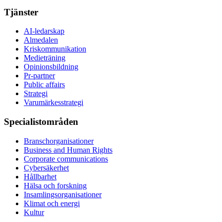
Tjänster
AI-ledarskap
Almedalen
Kris­kommunikation
Medieträning
Opinionsbildning
Pr-partner
Public affairs
Strategi
Varumärkesstrategi
Specialistområden
Branschorganisationer
Business and Human Rights
Corporate communications
Cybersäkerhet
Hållbarhet
Hälsa och forskning
Insamlingsorganisationer
Klimat och energi
Kultur