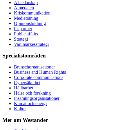
AI-ledarskap
Almedalen
Kris­kommunikation
Medieträning
Opinionsbildning
Pr-partner
Public affairs
Strategi
Varumärkesstrategi
Specialistområden
Branschorganisationer
Business and Human Rights
Corporate communications
Cybersäkerhet
Hållbarhet
Hälsa och forskning
Insamlingsorganisationer
Klimat och energi
Kultur
Mer om Westander