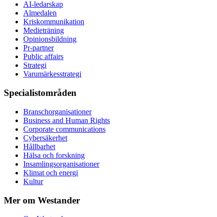
AI-ledarskap
Almedalen
Kris­kommunikation
Medieträning
Opinionsbildning
Pr-partner
Public affairs
Strategi
Varumärkesstrategi
Specialistområden
Branschorganisationer
Business and Human Rights
Corporate communications
Cybersäkerhet
Hållbarhet
Hälsa och forskning
Insamlingsorganisationer
Klimat och energi
Kultur
Mer om Westander