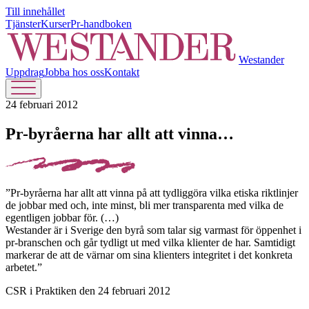
Till innehållet
Tjänster
Kurser
Pr-handboken
Westander
Uppdrag
Jobba hos oss
Kontakt
24 februari 2012
Pr-byråerna har allt att vinna…
”Pr-byråerna har allt att vinna på att tydliggöra vilka etiska riktlinjer
de jobbar med och, inte minst, bli mer transparenta med vilka de
egentligen jobbar för. (…)
Westander är i Sverige den byrå som talar sig varmast för öppenhet i
pr-branschen och går tydligt ut med vilka klienter de har. Samtidigt
markerar de att de värnar om sina klienters integritet i det konkreta
arbetet.”
CSR i Praktiken den 24 februari 2012