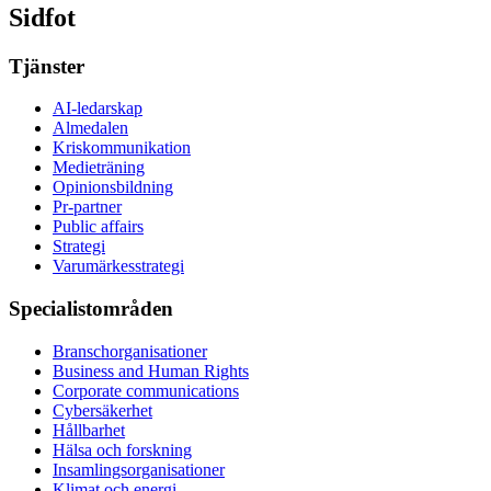
Sidfot
Tjänster
AI-ledarskap
Almedalen
Kris­kommunikation
Medieträning
Opinionsbildning
Pr-partner
Public affairs
Strategi
Varumärkesstrategi
Specialistområden
Branschorganisationer
Business and Human Rights
Corporate communications
Cybersäkerhet
Hållbarhet
Hälsa och forskning
Insamlingsorganisationer
Klimat och energi