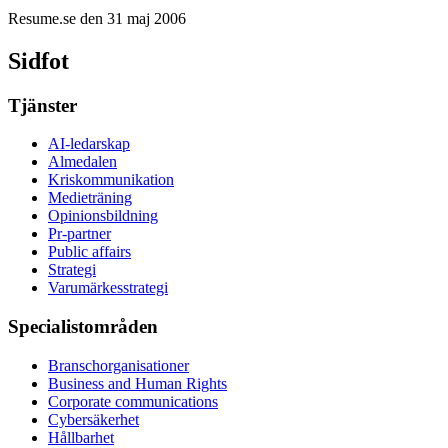
Resume.se den 31 maj 2006
Sidfot
Tjänster
AI-ledarskap
Almedalen
Kris­kommunikation
Medieträning
Opinionsbildning
Pr-partner
Public affairs
Strategi
Varumärkesstrategi
Specialistområden
Branschorganisationer
Business and Human Rights
Corporate communications
Cybersäkerhet
Hållbarhet