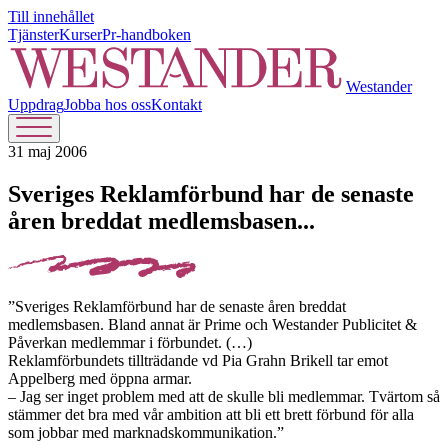
Till innehållet
Tjänster
Kurser
Pr-handboken
Westander
Uppdrag
Jobba hos oss
Kontakt
31 maj 2006
Sveriges Reklamförbund har de senaste
åren breddat medlemsbasen...
”Sveriges Reklamförbund har de senaste åren breddat
medlemsbasen. Bland annat är Prime och Westander Publicitet &
Påverkan medlemmar i förbundet. (…)
Reklamförbundets tillträdande vd Pia Grahn Brikell tar emot
Appelberg med öppna armar.
– Jag ser inget problem med att de skulle bli medlemmar. Tvärtom så
stämmer det bra med vår ambition att bli ett brett förbund för alla
som jobbar med marknadskommunikation.”