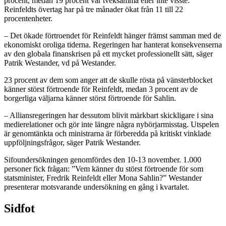
procent, medan 19 procent var tveksamma eller inte visste.
Reinfeldts övertag har på tre månader ökat från 11 till 22
procentenheter.
– Det ökade förtroendet för Reinfeldt hänger främst samman med de
ekonomiskt oroliga tiderna. Regeringen har hanterat konsekvenserna
av den globala finanskrisen på ett mycket professionellt sätt, säger
Patrik Westander, vd på Westander.
23 procent av dem som anger att de skulle rösta på vänsterblocket
känner störst förtroende för Reinfeldt, medan 3 procent av de
borgerliga väljarna känner störst förtroende för Sahlin.
– Alliansregeringen har dessutom blivit märkbart skickligare i sina
medierelationer och gör inte längre några nybörjarmisstag. Utspelen
är genomtänkta och ministrarna är förberedda på kritiskt vinklade
uppföljningsfrågor, säger Patrik Westander.
Sifoundersökningen genomfördes den 10-13 november. 1.000
personer fick frågan: ”Vem känner du störst förtroende för som
statsminister, Fredrik Reinfeldt eller Mona Sahlin?” Westander
presenterar motsvarande undersökning en gång i kvartalet.
Sidfot