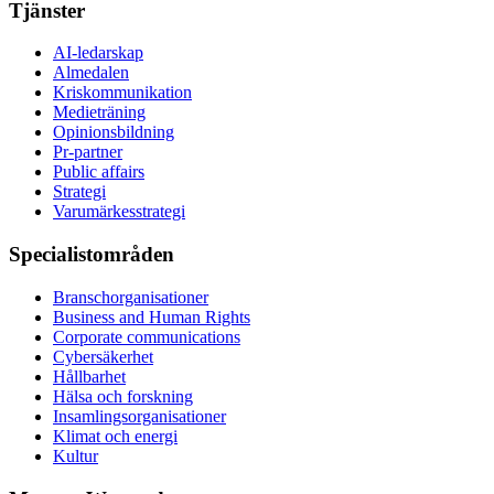
Tjänster
AI-ledarskap
Almedalen
Kris­kommunikation
Medieträning
Opinionsbildning
Pr-partner
Public affairs
Strategi
Varumärkesstrategi
Specialistområden
Branschorganisationer
Business and Human Rights
Corporate communications
Cybersäkerhet
Hållbarhet
Hälsa och forskning
Insamlingsorganisationer
Klimat och energi
Kultur