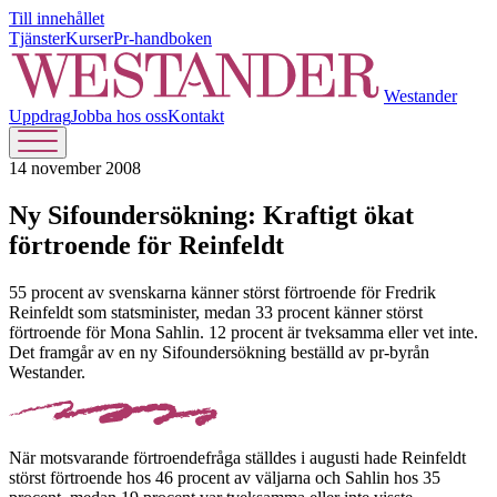
Till innehållet
Tjänster
Kurser
Pr-handboken
Westander
Uppdrag
Jobba hos oss
Kontakt
14 november 2008
Ny Sifoundersökning: Kraftigt ökat
förtroende för Reinfeldt
55 procent av svenskarna känner störst förtroende för Fredrik
Reinfeldt som statsminister, medan 33 procent känner störst
förtroende för Mona Sahlin. 12 procent är tveksamma eller vet inte.
Det framgår av en ny Sifoundersökning beställd av pr-byrån
Westander.
När motsvarande förtroendefråga ställdes i augusti hade Reinfeldt
störst förtroende hos 46 procent av väljarna och Sahlin hos 35