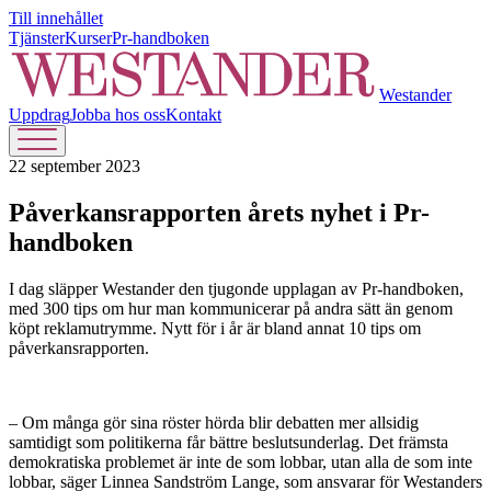
Till innehållet
Tjänster
Kurser
Pr-handboken
Westander
Uppdrag
Jobba hos oss
Kontakt
22 september 2023
Påverkansrapporten årets nyhet i Pr-
handboken
I dag släpper Westander den tjugonde upplagan av Pr-handboken,
med 300 tips om hur man kommunicerar på andra sätt än genom
köpt reklamutrymme. Nytt för i år är bland annat 10 tips om
påverkansrapporten.
– Om många gör sina röster hörda blir debatten mer allsidig
samtidigt som politikerna får bättre beslutsunderlag. Det främsta
demokratiska problemet är inte de som lobbar, utan alla de som inte
lobbar, säger Linnea Sandström Lange, som ansvarar för Westanders