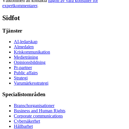
Välkommen att kontakta
någon av våra konsulter för
expertkommentarer
.
Sidfot
Tjänster
AI-ledarskap
Almedalen
Kris­kommunikation
Medieträning
Opinionsbildning
Pr-partner
Public affairs
Strategi
Varumärkesstrategi
Specialistområden
Branschorganisationer
Business and Human Rights
Corporate communications
Cybersäkerhet
Hållbarhet