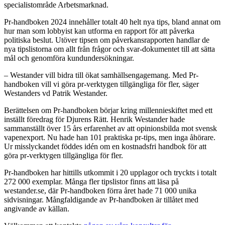
specialistområde Arbetsmarknad.
Pr-handboken 2024 innehåller totalt 40 helt nya tips, bland annat om
hur man som lobbyist kan utforma en rapport för att påverka
politiska beslut. Utöver tipsen om påverkansrapporten handlar de
nya tipslistorna om allt från frågor och svar-dokumentet till att sätta
mål och genomföra kundundersökningar.
– Westander vill bidra till ökat samhällsengagemang. Med Pr-
handboken vill vi göra pr-verktygen tillgängliga för fler, säger
Westanders vd Patrik Westander.
Berättelsen om Pr-handboken börjar kring millennieskiftet med ett
inställt föredrag för Djurens Rätt. Henrik Westander hade
sammanställt över 15 års erfarenhet av att opinionsbilda mot svensk
vapenexport. Nu hade han 101 praktiska pr-tips, men inga åhörare.
Ur misslyckandet föddes idén om en kostnadsfri handbok för att
göra pr-verktygen tillgängliga för fler.
Pr-handboken har hittills utkommit i 20 upplagor och tryckts i totalt
272 000 exemplar. Många fler tipslistor finns att läsa på
westander.se, där Pr-handboken förra året hade 71 000 unika
sidvisningar. Mångfaldigande av Pr-handboken är tillåtet med
angivande av källan.