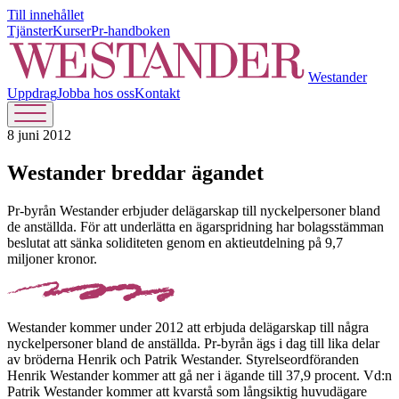
Till innehållet
Tjänster
Kurser
Pr-handboken
Westander
Uppdrag
Jobba hos oss
Kontakt
8 juni 2012
Westander breddar ägandet
Pr-byrån Westander erbjuder delägarskap till nyckelpersoner bland
de anställda. För att underlätta en ägarspridning har bolagsstämman
beslutat att sänka soliditeten genom en aktieutdelning på 9,7
miljoner kronor.
Westander kommer under 2012 att erbjuda delägarskap till några
nyckelpersoner bland de anställda. Pr-byrån ägs i dag till lika delar
av bröderna Henrik och Patrik Westander. Styrelseordföranden
Henrik Westander kommer att gå ner i ägande till 37,9 procent. Vd:n
Patrik Westander kommer att kvarstå som långsiktig huvudägare