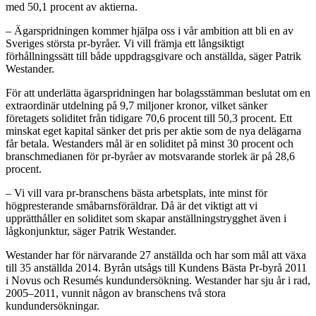
med 50,1 procent av aktierna.
– Ägarspridningen kommer hjälpa oss i vår ambition att bli en av
Sveriges största pr-byråer. Vi vill främja ett långsiktigt
förhållningssätt till både uppdragsgivare och anställda, säger Patrik
Westander.
För att underlätta ägarspridningen har bolagsstämman beslutat om en
extraordinär utdelning på 9,7 miljoner kronor, vilket sänker
företagets soliditet från tidigare 70,6 procent till 50,3 procent. Ett
minskat eget kapital sänker det pris per aktie som de nya delägarna
får betala. Westanders mål är en soliditet på minst 30 procent och
branschmedianen för pr-byråer av motsvarande storlek är på 28,6
procent.
– Vi vill vara pr-branschens bästa arbetsplats, inte minst för
högpresterande småbarnsföräldrar. Då är det viktigt att vi
upprätthåller en soliditet som skapar anställningstrygghet även i
lågkonjunktur, säger Patrik Westander.
Westander har för närvarande 27 anställda och har som mål att växa
till 35 anställda 2014. Byrån utsågs till Kundens Bästa Pr-byrå 2011
i Novus och Resumés kundundersökning. Westander har sju år i rad,
2005–2011, vunnit någon av branschens två stora
kundundersökningar.