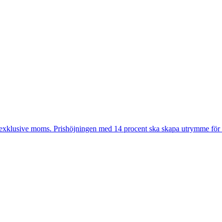
r exklusive moms. Prishöjningen med 14 procent ska skapa utrymme för 