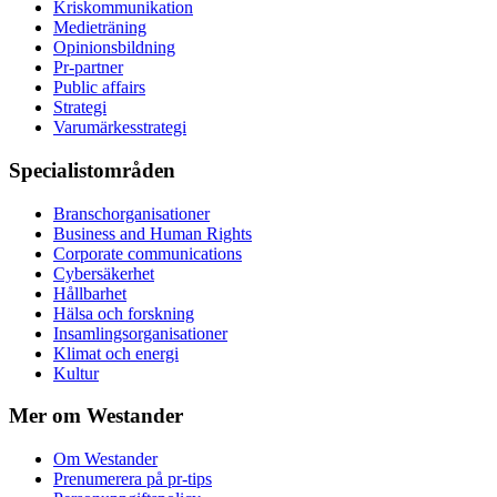
Kris­kommunikation
Medieträning
Opinionsbildning
Pr-partner
Public affairs
Strategi
Varumärkesstrategi
Specialistområden
Branschorganisationer
Business and Human Rights
Corporate communications
Cybersäkerhet
Hållbarhet
Hälsa och forskning
Insamlingsorganisationer
Klimat och energi
Kultur
Mer om Westander
Om Westander
Prenumerera på pr-tips