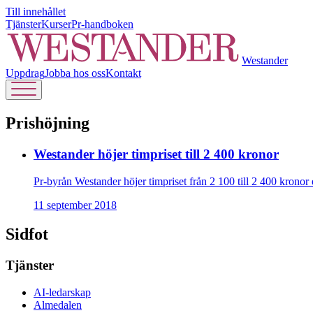
Till innehållet
Tjänster
Kurser
Pr-handboken
Westander
Uppdrag
Jobba hos oss
Kontakt
Prishöjning
Westander höjer timpriset till 2 400 kronor
Pr-byrån Westander höjer timpriset från 2 100 till 2 400 krono
11 september 2018
Sidfot
Tjänster
AI-ledarskap
Almedalen