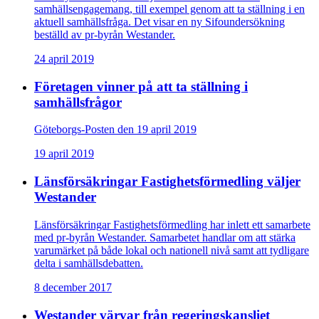
samhällsengagemang, till exempel genom att ta ställning i en
aktuell samhällsfråga. Det visar en ny Sifoundersökning
beställd av pr-byrån Westander.
24 april 2019
Företagen vinner på att ta ställning i
samhällsfrågor
Göteborgs-Posten den 19 april 2019
19 april 2019
Länsförsäkringar Fastighetsförmedling väljer
Westander
Länsförsäkringar Fastighetsförmedling har inlett ett samarbete
med pr-byrån Westander. Samarbetet handlar om att stärka
varumärket på både lokal och nationell nivå samt att tydligare
delta i samhällsdebatten.
8 december 2017
Westander värvar från regeringskansliet