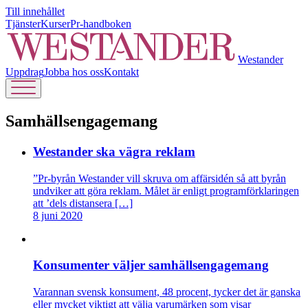
Till innehållet
Tjänster
Kurser
Pr-handboken
Westander
Uppdrag
Jobba hos oss
Kontakt
Samhällsengagemang
Westander ska vägra reklam
”Pr-byrån Westander vill skruva om affärsidén så att byrån
undviker att göra reklam. Målet är enligt programförklaringen
att ’dels distansera […]
8 juni 2020
Konsumenter väljer samhällsengagemang
Varannan svensk konsument, 48 procent, tycker det är ganska
eller mycket viktigt att välja varumärken som visar