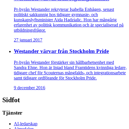
Pr-byrån Westander rekryterar Isabella Enbågen, senast
politiskt sakkunnig hos tidigare gymnasie- och
kunskapslyftsminister Aida Hadzialic. Hon har mångårig
erfarenhet av politisk kommunikation och är specialiserad på
utbildningsfrågor.
27 januari 2017
Westander värvar från Stockholm Pride
Pr-byrån Westander förstärker sin hållbarhetsenhet med
Sandra Ehne. Hon är listad bland Framtidens kvinnliga ledare,
tidigare chef för Scouternas mångfalds- och integrationsarbete
samt tidigare ordförande för Stockholm Pride.
9 december 2016
Sidfot
Tjänster
AI-ledarskap
Almedalen