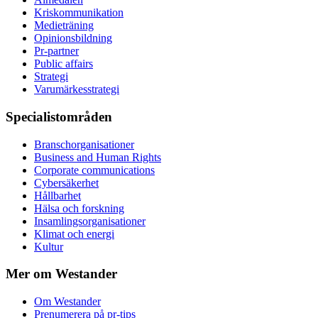
Kris­kommunikation
Medieträning
Opinionsbildning
Pr-partner
Public affairs
Strategi
Varumärkesstrategi
Specialistområden
Branschorganisationer
Business and Human Rights
Corporate communications
Cybersäkerhet
Hållbarhet
Hälsa och forskning
Insamlingsorganisationer
Klimat och energi
Kultur
Mer om Westander
Om Westander
Prenumerera på pr-tips