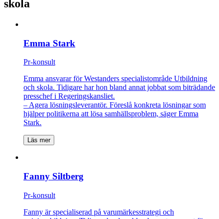
skola
Emma Stark
Pr-konsult
Emma ansvarar för Westanders specialistområde Utbildning
och skola. Tidigare har hon bland annat jobbat som biträdande
presschef i Regeringskansliet.
– Agera lösningsleverantör. Föreslå konkreta lösningar som
hjälper politikerna att lösa samhällsproblem, säger Emma
Stark.
Läs mer
Fanny Siltberg
Pr-konsult
Fanny är specialiserad på varumärkesstrategi och