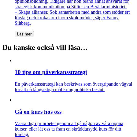
opinionsbildning. Tidigare har hon bland annat ansvarat för
strategisk kommunikation på Stiftelsen Berättarministeriet.
– Skapa allianser. Sök samarbeten med andra som stöder ert
förslag och kroka arm inom skolområdet, säger Fanny
Siltberg.
Läs mer
Du kanske också vill läsa…
10 tips om påverkansstrategi
En påverkansstrategi kan beskrivas som övergripande vägval
för att nå långsiktiga mål kring politiska beslut.
Gå en kurs hos oss
Vässa dig i pr-arbetet genom att gå någon av våra öppna
kurser, eller låt oss ta fram en skräddarsydd kurs för ditt
företag.