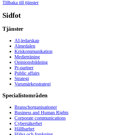
Tillbaka till tjänster
Sidfot
Tjänster
AI-ledarskap
Almedalen
Kris­kommunikation
Medieträning
Opinionsbildning
Pr-partner
Public affairs
Strategi
Varumärkesstrategi
Specialistområden
Branschorganisationer
Business and Human Rights
Corporate communications
Cybersäkerhet
Hållbarhet
Hälsa och forskning