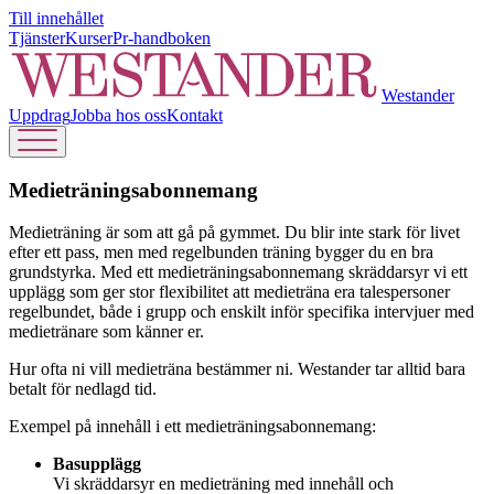
Till innehållet
Tjänster
Kurser
Pr-handboken
Westander
Uppdrag
Jobba hos oss
Kontakt
Medietränings­abonnemang
Medieträning är som att gå på gymmet. Du blir inte stark för livet
efter ett pass, men med regelbunden träning bygger du en bra
grundstyrka. Med ett medieträningsabonnemang skräddarsyr vi ett
upplägg som ger stor flexibilitet att medieträna era talespersoner
regelbundet, både i grupp och enskilt inför specifika intervjuer med
medietränare som känner er.
Hur ofta ni vill medieträna bestämmer ni. Westander tar alltid bara
betalt för nedlagd tid.
Exempel på innehåll i ett medieträningsabonnemang:
Basupplägg
Vi skräddarsyr en medieträning med innehåll och