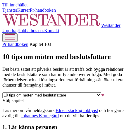
Till innehållet
Tjänster
Kurser
Pr-handboken
Westander
Uppdrag
Jobba hos oss
Kontakt
Pr-handboken
Kapitel 103
10 tips om möten med beslutsfattare
Det bästa sättet att påverka beslut är att träffa och bygga relationer
med de beslutsfattare som har inflytande över er fråga. Med goda
förberedelser och ett lösningsorienterat förhållningssätt ökar ni era
chanser till framgång i mötet.
Välj kapitel
Läs mer om vår heldagskurs
Bli en skicklig lobbyist
och hör gärna
av dig till
Johannes Krunegård
om du vill ha fler tips.
1. Lär känna personen