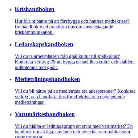
Krishandboken
Hur blir ni bättre på att förebygga och hantera mediekriser?
En handbok med praktiska tips om ansvarstagande
kriskommunikation.
Ledarskaps­­handboken
Vill du ta arbetsplatsen från gnällkultur till snällkultur?
Konkreta verktyg för att bygga en snällhetskultur och etablera
nolltolerans mot gnäll.
Medietränings­­­handboken
Vill du bli bättre på att medieträna era talespersoner? Konkreta
verktyg och handfasta tips för effektiva och engagerande
medieträningar.
Varumärkes­handboken
Vill du hjälpa er ledningsgrupp att styra med varumärket? En
handbok om att äga, använda och utveckla varumärket som
styrinstrument.