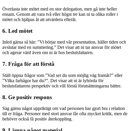
Överlasta inte mötet med en stor delegation, men gå inte heller
ensam. Genom att vara två eller högst tre kan ni ta olika roller i
mötet och hjälpas åt att utvärdera efteråt.
6. Led mötet
Inled gärna så här: ”Vi börjar med vår presentation, håller tiden och
avslutar med en summering.” Det visar att ni tar ansvar för mötet
och agerar värd även om ni är hos beslutsfattaren.
7. Fråga för att förstå
Ställ öppna frågor som ”Vad ser du som möjlig väg framåt?” eller
”Vilka farhågor har du?”. Det visar att ni är lyhörda för
beslutsfattarens perspektiv och vill förstå förutsättningarna bättre.
8. Ge positiv respons
Säg gärna något uppriktigt om vad personen har gjort bra i relation
till er fråga. Personer med stort ansvar får ofta mycket kritik, men de
behöver också få positiv återkoppling.
9. Lämna något material