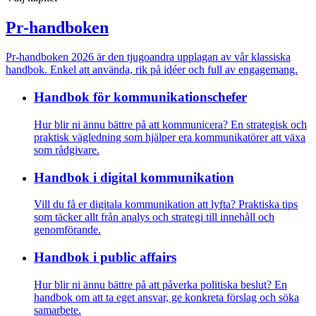
Pr-handboken
Pr-handboken 2026 är den tjugoandra upplagan av vår klassiska
handbok. Enkel att använda, rik på idéer och full av engagemang.
Handbok för kommunikations­chefer
Hur blir ni ännu bättre på att kommunicera? En strategisk och
praktisk vägledning som hjälper era kommunikatörer att växa
som rådgivare.
Handbok i digital kommunikation
Vill du få er digitala kommunikation att lyfta? Praktiska tips
som täcker allt från analys och strategi till innehåll och
genomförande.
Handbok i public affairs
Hur blir ni ännu bättre på att påverka politiska beslut? En
handbok om att ta eget ansvar, ge konkreta förslag och söka
samarbete.