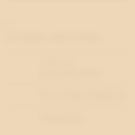
Du kanske också vill läsa…
10 tips om
presentationsteknik
Bli en skicklig medietränare
Medieträning