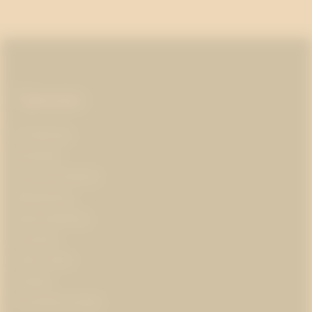
Sidfot
Tjänster
AI-ledarskap
Almedalen
Kris­kommunikation
Medieträning
Opinionsbildning
Pr-partner
Public affairs
Strategi
Varumärkesstrategi