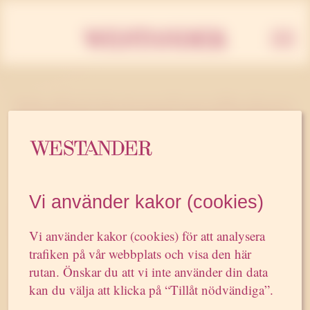
Westan
Medietränings­­­handboken
Vill du bli bättre på att medieträna era talespersoner?
Vi använder kakor (cookies)
En vanlig missuppfattning är att medieträning
handlar om att slingra sig undan svåra frågor. I själva
Vi använder kakor (cookies) för att analysera
verket handlar det om att lära sig att ge raka svar.
trafiken på vår webbplats och visa den här
rutan. Önskar du att vi inte använder din data
Medieträningshandboken innehåller Westanders
kan du välja att klicka på “Tillåt nödvändiga”.
bästa praktiska tips och övningar för dig som