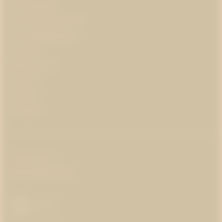
Om Westander
Prenumerera på pr-tips
Personuppgiftspolicy
Om kakor
Jobba hos oss
Pressrum
Kontakt
In English
COPYRIGHT
:
WESTANDER
2026