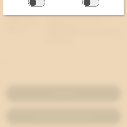
Vill du veta mer?
ANDREAS ROLFER WRANGÖ
SENIORKONSULT
ANDREAS.WRANGO@WESTANDER.SE
070-620 10 21
LADDA NER
LÄS ÖVER 150 TIPSLISTOR