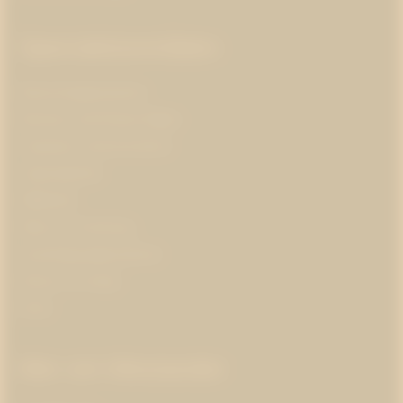
Specialistområden
Branschorganisationer
Business and Human Rights
Corporate communications
Cybersäkerhet
Hållbarhet
Hälsa och forskning
Insamlingsorganisationer
Klimat och energi
Kultur
Mer om Westander