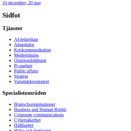
10 december, 20 maj
Sidfot
Tjänster
AI-ledarskap
Almedalen
Kris­kommunikation
Medieträning
Opinionsbildning
Pr-partner
Public affairs
Strategi
Varumärkesstrategi
Specialistområden
Branschorganisationer
Business and Human Rights
Corporate communications
Cybersäkerhet
Hållbarhet
Hälsa och forskning