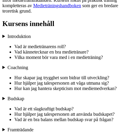
inför medieframträdanden. Kursens fokus på praktisk träning
kompletteras av
Medieträningshandboken
som ger en bredare
teoretisk grund.
Kursens innehåll
Introduktion
Vad är medietränarens roll?
Vad kännetecknar en bra medietränare?
Vilka moment bör vara med i en medieträning?
Coachning
Hur skapar jag trygghet som bidrar till utveckling?
Hur hjälper jag talespersonen att våga utmana sig?
Hur kan jag hantera skepticism mot mediemedverkan?
Budskap
Vad är ett slagkraftigt budskap?
Hur hjälper jag talespersonen att använda budskapet?
Vad är en bra balans mellan budskap svar på frågan?
Framträdande