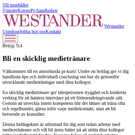
Till innehållet
Tjänster
Kurser
Pr-handboken
Westander
Uppdrag
Jobba hos oss
Kontakt
Betyg: 9,4
Bli en skicklig medietränare
Välkommen till en annorlunda pr-kurs! Under en heldag ger vi dig
handfasta tips och individuell coachning om hur du genomför
utvecklande medieträningar med dina kollegor.
En skicklig medietränare ger talespersonen trygghet och konkreta
verktyg för att hantera intervjuer på ett förtroendeingivande sätt.
Genom att utveckla intern kompetens blir det lättare att träna ofta
och regelbundet, gärna inför varje mediekontakt, utan att bli
beroende av konsulter.
Denna heldagskurs är utformad för dig som redan arbetar med
medierelationer och vill bli ännu bättre på att stötta dina kollegor