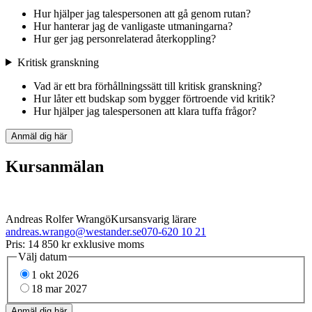
Hur hjälper jag talespersonen att gå genom rutan?
Hur hanterar jag de vanligaste utmaningarna?
Hur ger jag personrelaterad återkoppling?
Kritisk granskning
Vad är ett bra förhållningssätt till kritisk granskning?
Hur låter ett budskap som bygger förtroende vid kritik?
Hur hjälper jag talespersonen att klara tuffa frågor?
Anmäl dig här
Kursanmälan
Andreas Rolfer Wrangö
Kursansvarig lärare
andreas.wrango@westander.se
070-620 10 21
Pris
:
14 850
kr exklusive moms
Välj datum
1 okt 2026
18 mar 2027
Anmäl dig här