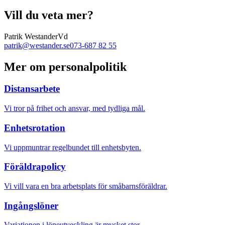
Vill du veta mer?
Patrik Westander
Vd
patrik@westander.se
073-687 82 55
Mer om personalpolitik
Distansarbete
Vi tror på frihet och ansvar, med tydliga mål.
Enhetsrotation
Vi uppmuntrar regelbundet till enhetsbyten.
Föräldrapolicy
Vi vill vara en bra arbetsplats för småbarnsföräldrar.
Ingångslöner
Variationen i löneutveckling är mycket stor.