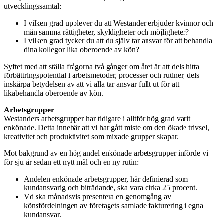
utvecklingssamtal:
I vilken grad upplever du att Westander erbjuder kvinnor och
män samma rättigheter, skyldigheter och möjligheter?
I vilken grad tycker du att du själv tar ansvar för att behandla
dina kollegor lika oberoende av kön?
Syftet med att ställa frågorna två gånger om året är att dels hitta
förbättringspotential i arbetsmetoder, processer och rutiner, dels
inskärpa betydelsen av att vi alla tar ansvar fullt ut för att
likabehandla oberoende av kön.
Arbetsgrupper
Westanders arbetsgrupper har tidigare i alltför hög grad varit
enkönade. Detta innebär att vi har gått miste om den ökade trivsel,
kreativitet och produktivitet som mixade grupper skapar.
Mot bakgrund av en hög andel enkönade arbetsgrupper införde vi
för sju år sedan ett nytt mål och en ny rutin:
Andelen enkönade arbetsgrupper, här definierad som
kundansvarig och biträdande, ska vara cirka 25 procent.
Vd ska månadsvis presentera en genomgång av
könsfördelningen av företagets samlade fakturering i egna
kundansvar.