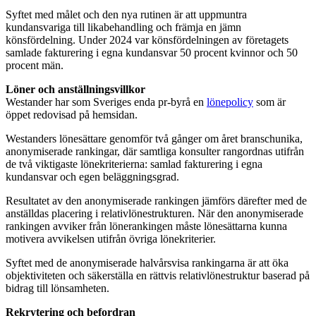
Syftet med målet och den nya rutinen är att uppmuntra
kundansvariga till likabehandling och främja en jämn
könsfördelning. Under 2024 var könsfördelningen av företagets
samlade fakturering i egna kundansvar 50 procent kvinnor och 50
procent män.
Löner och anställningsvillkor
Westander har som Sveriges enda pr-byrå en
lönepolicy
som är
öppet redovisad på hemsidan.
Westanders lönesättare genomför två gånger om året branschunika,
anonymiserade rankingar, där samtliga konsulter rangordnas utifrån
de två viktigaste lönekriterierna: samlad fakturering i egna
kundansvar och egen beläggningsgrad.
Resultatet av den anonymiserade rankingen jämförs därefter med de
anställdas placering i relativlönestrukturen. När den anonymiserade
rankingen avviker från lönerankingen måste lönesättarna kunna
motivera avvikelsen utifrån övriga lönekriterier.
Syftet med de anonymiserade halvårsvisa rankingarna är att öka
objektiviteten och säkerställa en rättvis relativlönestruktur baserad på
bidrag till lönsamheten.
Rekrytering och befordran