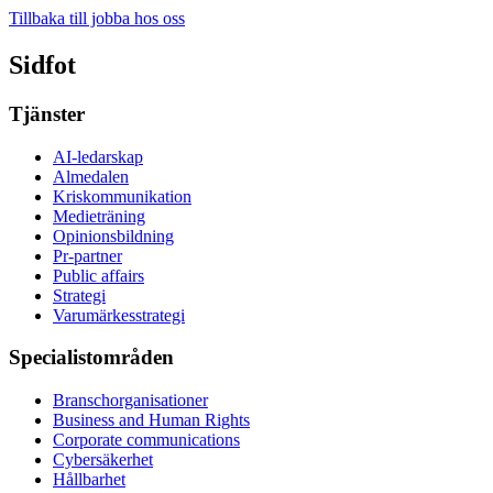
Tillbaka till jobba hos oss
Sidfot
Tjänster
AI-ledarskap
Almedalen
Kris­kommunikation
Medieträning
Opinionsbildning
Pr-partner
Public affairs
Strategi
Varumärkesstrategi
Specialistområden
Branschorganisationer
Business and Human Rights
Corporate communications
Cybersäkerhet
Hållbarhet