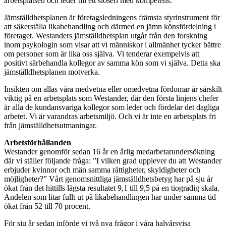
arbetsplatsen och leder till ett slöseri med kompetens.
Jämställdhetsplanen är företagsledningens främsta styrinstrument för
att säkerställa likabehandling och därmed en jämn könsfördelning i
företaget. Westanders jämställdhetsplan utgår från den forskning
inom psykologin som visar att vi människor i allmänhet tycker bättre
om personer som är lika oss själva. Vi tenderar exempelvis att
positivt särbehandla kollegor av samma kön som vi själva. Detta ska
jämställdhetsplanen motverka.
Insikten om allas våra medvetna eller omedvetna fördomar är särskilt
viktig på en arbetsplats som Westander, där den första linjens chefer
är alla de kundansvariga kollegor som leder och fördelar det dagliga
arbetet. Vi är varandras arbetsmiljö. Och vi är inte en arbetsplats fri
från jämställdhetsutmaningar.
Arbetsförhållanden
Westander genomför sedan 16 år en årlig medarbetarundersökning
där vi ställer följande fråga: ”I vilken grad upplever du att Westander
erbjuder kvinnor och män samma rättigheter, skyldigheter och
möjligheter?” Vårt genomsnittliga jämställdhetsbetyg har på sju år
ökat från det hittills lägsta resultatet 9,1 till 9,5 på en tiogradig skala.
Andelen som litar fullt ut på likabehandlingen har under samma tid
ökat från 52 till 70 procent.
För sju år sedan införde vi två nya frågor i våra halvårsvisa