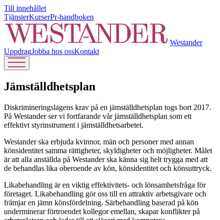
Till innehållet
Tjänster
Kurser
Pr-handboken
Westander
Uppdrag
Jobba hos oss
Kontakt
Jämställdhetsplan
Diskrimineringslagens krav på en jämställdhetsplan togs bort 2017.
På Westander ser vi fortfarande vår jämställdhetsplan som ett
effektivt styrinstrument i jämställdhetsarbetet.
Westander ska erbjuda kvinnor, män och personer med annan
könsidentitet samma rättigheter, skyldigheter och möjligheter. Målet
är att alla anställda på Westander ska känna sig helt trygga med att
de behandlas lika oberoende av kön, könsidentitet och könsuttryck.
Likabehandling är en viktig effektivitets- och lönsamhetsfråga för
företaget. Likabehandling gör oss till en attraktiv arbetsgivare och
främjar en jämn könsfördelning. Särbehandling baserad på kön
underminerar förtroendet kollegor emellan, skapar konflikter på