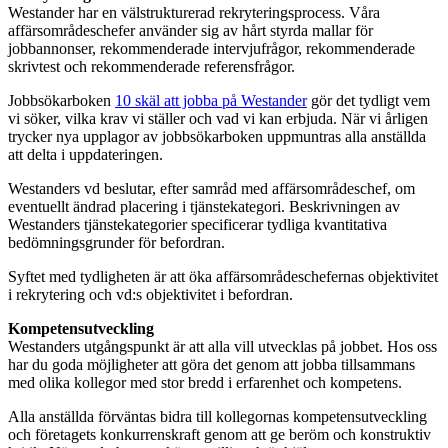
Westander har en välstrukturerad rekryteringsprocess. Våra
affärsområdeschefer använder sig av hårt styrda mallar för
jobbannonser, rekommenderade intervjufrågor, rekommenderade
skrivtest och rekommenderade referensfrågor.
Jobbsökarboken
10 skäl att jobba på Westander
gör det tydligt vem
vi söker, vilka krav vi ställer och vad vi kan erbjuda. När vi årligen
trycker nya upplagor av jobbsökarboken uppmuntras alla anställda
att delta i uppdateringen.
Westanders vd beslutar, efter samråd med affärsområdeschef, om
eventuellt ändrad placering i tjänstekategori. Beskrivningen av
Westanders tjänstekategorier specificerar tydliga kvantitativa
bedömningsgrunder för befordran.
Syftet med tydligheten är att öka affärsområdeschefernas objektivitet
i rekrytering och vd:s objektivitet i befordran.
Kompetensutveckling
Westanders utgångspunkt är att alla vill utvecklas på jobbet. Hos oss
har du goda möjligheter att göra det genom att jobba tillsammans
med olika kollegor med stor bredd i erfarenhet och kompetens.
Alla anställda förväntas bidra till kollegornas kompetensutveckling
och företagets konkurrenskraft genom att ge beröm och konstruktiv