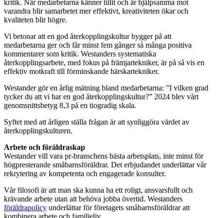
kritik. När medarbetarna känner tillit och är hjälpsamma mot
varandra blir samarbetet mer effektivt, kreativiteten ökar och
kvaliteten blir högre.
Vi betonar att en god återkopplingskultur bygger på att
medarbetarna ger och får minst fem gånger så många positiva
kommentarer som kritik. Westanders systematiska
återkopplingsarbete, med fokus på främjartekniker, är på så vis en
effektiv motkraft till förminskande härskartekniker.
Westander gör en årlig mätning bland medarbetarna: ”I vilken grad
tycker du att vi har en god återkopplingskultur?” 2024 blev vårt
genomsnittsbetyg 8,3 på en tiogradig skala.
Syftet med att årligen ställa frågan är att synliggöra värdet av
återkopplingskulturen.
Arbete och föräldraskap
Westander vill vara pr-branschens bästa arbetsplats, inte minst för
högpresterande småbarnsföräldrar. Det erbjudandet underlättar vår
rekrytering av kompetenta och engagerade konsulter.
Vår filosofi är att man ska kunna ha ett roligt, ansvarsfullt och
krävande arbete utan att behöva jobba övertid. Westanders
föräldrapolicy
underlättar för företagets småbarnsföräldrar att
kombinera arbete och familjeliv.