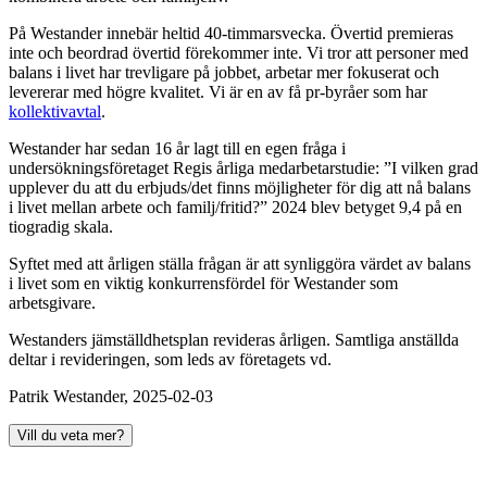
På Westander innebär heltid 40-timmarsvecka. Övertid premieras
inte och beordrad övertid förekommer inte. Vi tror att personer med
balans i livet har trevligare på jobbet, arbetar mer fokuserat och
levererar med högre kvalitet. Vi är en av få pr-byråer som har
kollektivavtal
.
Westander har sedan 16 år lagt till en egen fråga i
undersökningsföretaget Regis årliga medarbetarstudie: ”I vilken grad
upplever du att du erbjuds/det finns möjligheter för dig att nå balans
i livet mellan arbete och familj/fritid?” 2024 blev betyget 9,4 på en
tiogradig skala.
Syftet med att årligen ställa frågan är att synliggöra värdet av balans
i livet som en viktig konkurrensfördel för Westander som
arbetsgivare.
Westanders jämställdhetsplan revideras årligen. Samtliga anställda
deltar i revideringen, som leds av företagets vd.
Patrik Westander, 2025-02-03
Vill du veta mer?