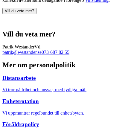
kollektivavtalet samt deltagande i företagets
vinstdelning
.
Vill du veta mer?
Vill du veta mer?
Patrik Westander
Vd
patrik@westander.se
073-687 82 55
Mer om personalpolitik
Distansarbete
Vi tror på frihet och ansvar, med tydliga mål.
Enhetsrotation
Vi uppmuntrar regelbundet till enhetsbyten.
Föräldrapolicy