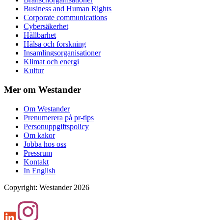
Business and Human Rights
Corporate communications
Cybersäkerhet
Hållbarhet
Hälsa och forskning
Insamlingsorganisationer
Klimat och energi
Kultur
Mer om Westander
Om Westander
Prenumerera på pr-tips
Personuppgiftspolicy
Om kakor
Jobba hos oss
Pressrum
Kontakt
In English
Copyright
:
Westander
2026