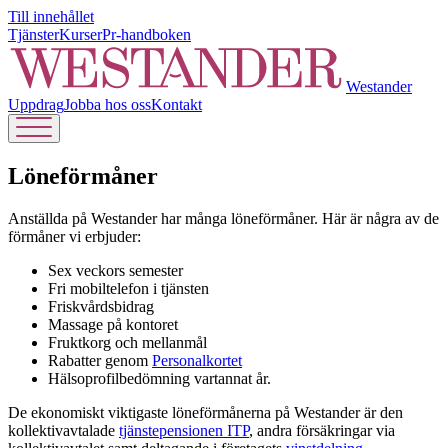
Till innehållet
Tjänster
Kurser
Pr-handboken
Westander
Uppdrag
Jobba hos oss
Kontakt
Löneförmåner
Anställda på Westander har många löneförmåner. Här är några av de
förmåner vi erbjuder:
Sex veckors semester
Fri mobiltelefon i tjänsten
Friskvårdsbidrag
Massage på kontoret
Fruktkorg och mellanmål
Rabatter genom
Personalkortet
Hälsoprofilbedömning vartannat år.
De ekonomiskt viktigaste löneförmånerna på Westander är den
kollektivavtalade
tjänstepensionen ITP
, andra försäkringar via