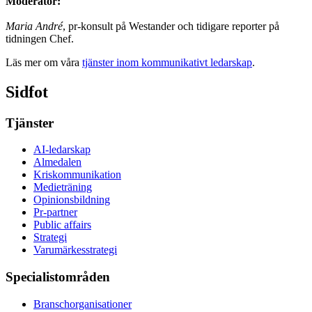
Moderator:
Maria André
, pr-konsult på Westander och tidigare reporter på
tidningen Chef.
Läs mer om våra
tjänster inom kommunikativt ledarskap
.
Sidfot
Tjänster
AI-ledarskap
Almedalen
Kris­kommunikation
Medieträning
Opinionsbildning
Pr-partner
Public affairs
Strategi
Varumärkesstrategi
Specialistområden
Branschorganisationer