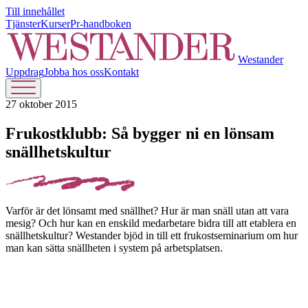
Till innehållet
Tjänster
Kurser
Pr-handboken
Westander
Uppdrag
Jobba hos oss
Kontakt
27 oktober 2015
Frukostklubb: Så bygger ni en lönsam
snällhetskultur
Varför är det lönsamt med snällhet? Hur är man snäll utan att vara
mesig? Och hur kan en enskild medarbetare bidra till att etablera en
snällhetskultur? Westander bjöd in till ett frukostseminarium om hur
man kan sätta snällheten i system på arbetsplatsen.