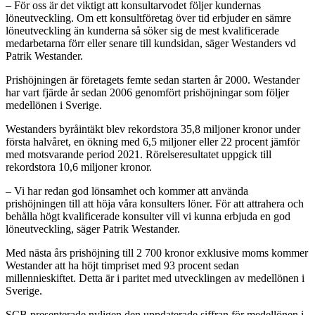
– För oss är det viktigt att konsultarvodet följer kundernas
löneutveckling. Om ett konsultföretag över tid erbjuder en sämre
löneutveckling än kunderna så söker sig de mest kvalificerade
medarbetarna förr eller senare till kundsidan, säger Westanders vd
Patrik Westander.
Prishöjningen är företagets femte sedan starten år 2000. Westander
har vart fjärde år sedan 2006 genomfört prishöjningar som följer
medellönen i Sverige.
Westanders byråintäkt blev rekordstora 35,8 miljoner kronor under
första halvåret, en ökning med 6,5 miljoner eller 22 procent jämför
med motsvarande period 2021. Rörelseresultatet uppgick till
rekordstora 10,6 miljoner kronor.
– Vi har redan god lönsamhet och kommer att använda
prishöjningen till att höja våra konsulters löner. För att attrahera och
behålla högt kvalificerade konsulter vill vi kunna erbjuda en god
löneutveckling, säger Patrik Westander.
Med nästa års prishöjning till 2 700 kronor exklusive moms kommer
Westander att ha höjt timpriset med 93 procent sedan
millennieskiftet. Detta är i paritet med utvecklingen av medellönen i
Sverige.
SCB presenterade nyligen den uppdaterade siffran för medellönen i