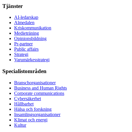
Tjänster
AI-ledarskap
Almedalen
Kris­kommunikation
Medieträning
Opinionsbildning
Pr-partner
Public affairs
Strategi
Varumärkesstrategi
Specialistområden
Branschorganisationer
Business and Human Rights
Corporate communications
Cybersäkerhet
Hållbarhet
Hälsa och forskning
Insamlingsorganisationer
Klimat och energi
Kultur