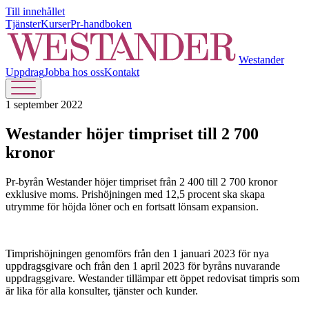
Till innehållet
Tjänster
Kurser
Pr-handboken
Westander
Uppdrag
Jobba hos oss
Kontakt
1 september 2022
Westander höjer timpriset till 2 700
kronor
Pr-byrån Westander höjer timpriset från 2 400 till 2 700 kronor
exklusive moms. Prishöjningen med 12,5 procent ska skapa
utrymme för höjda löner och en fortsatt lönsam expansion.
Timprishöjningen genomförs från den 1 januari 2023 för nya
uppdragsgivare och från den 1 april 2023 för byråns nuvarande
uppdragsgivare. Westander tillämpar ett öppet redovisat timpris som
är lika för alla konsulter, tjänster och kunder.