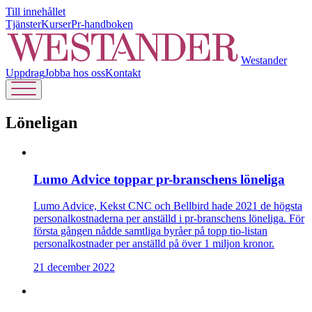
Till innehållet
Tjänster
Kurser
Pr-handboken
Westander
Uppdrag
Jobba hos oss
Kontakt
Löneligan
Lumo Advice toppar pr-branschens löneliga
Lumo Advice, Kekst CNC och Bellbird hade 2021 de högsta
personalkostnaderna per anställd i pr-branschens löneliga. För
första gången nådde samtliga byråer på topp tio-listan
personalkostnader per anställd på över 1 miljon kronor.
21 december 2022