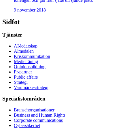
löneligan och går från sjätte till sjunde plats.
9 november 2018
Sidfot
Tjänster
AI-ledarskap
Almedalen
Kris­kommunikation
Medieträning
Opinionsbildning
Pr-partner
Public affairs
Strategi
Varumärkesstrategi
Specialistområden
Branschorganisationer
Business and Human Rights
Corporate communications
Cybersäkerhet