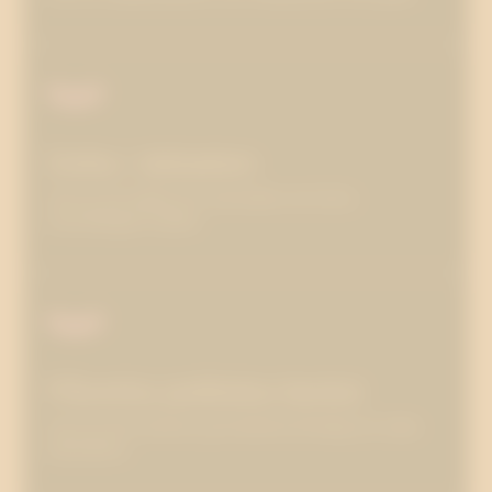
Delta i debatten
Läs om att stärka ert varumärke och driva
utvecklingen framåt.
Påverka politiska beslut
Läs om att ta ansvar, ge konkreta förslag och söka
samarbete.