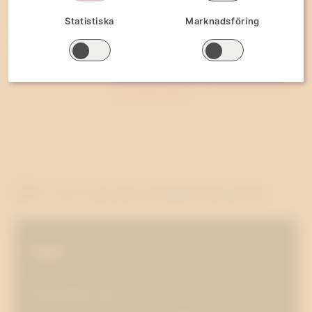
Vill du veta mer?
Statistiska
Marknadsföring
MAJA STRIDSBERG
SENIORKONSULT
MAJA.STRIDSBERG@WESTANDER.SE
073-990 23 90
Mer om branschorganisationer
Ta fram en