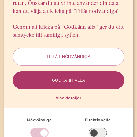
rutan. Önskar du att vi inte använder din data
Westander analyserar er verksamhetsmodell.
kan du välja att klicka på “Tillåt nödvändiga”.
Tillsammans med er ledningsgrupp inventerar vi
fördelar och nackdelar med olika beslutsalternativ.
Genom att klicka på “Godkänn alla” ger du ditt
Syftet är att skapa förankring, fokus och
samtycke till samtliga syften.
handlingskraft. Vi hjälper er att välja bort även saker
av stor betydelse, trots att det är svårt och kan möta
motstånd.
TILLÅT NÖDVÄNDIGA
Det färdiga resultatet är ett kort och koncist
dokument som beskriver strategiska vägval och
GODKÄNN ALLA
aktiviteter. Nyckelformuleringarna ska vara enkla,
tydliga och möjliga att kommunicera till alla
medarbetare.
Visa detaljer
Våra specialister skräddarsyr alltid ett upplägg som
Nödvändiga
Funktionella
passar era behov.