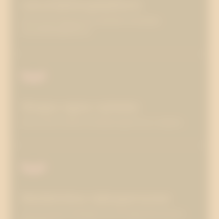
varumärkesplattform
Läs om att utforma en praktiskt användbar
varumärkesplattform.
Skapa egna nyheter
Läs om att ta fram en konkret plan för pr-arbetet.
Medieträna talespersoner
Läs om att ge verktygen för att skapa förtroende i