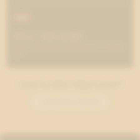
Nå ut i hela landet
Läs om att kommunicera på kommunal och regional
nivå.
Letar du efter något annat?
TILLBAKA TILL TJÄNSTER