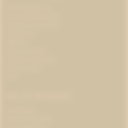
Branschorganisationer
Business and Human Rights
Corporate communications
Cybersäkerhet
Hållbarhet
Hälsa och forskning
Insamlingsorganisationer
Klimat och energi
Kultur
Mer om Westander
Om Westander
Prenumerera på pr-tips
Personuppgiftspolicy