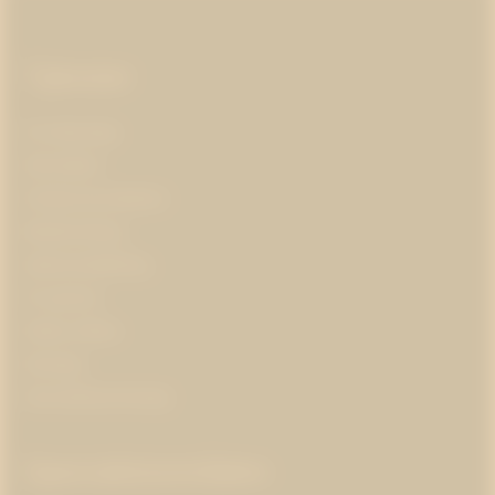
Sidfot
Tjänster
AI-ledarskap
Almedalen
Kris­kommunikation
Medieträning
Opinionsbildning
Pr-partner
Public affairs
Strategi
Varumärkesstrategi
Specialistområden