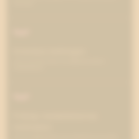
intervjuer.
Kristräna ledningen
Läs om att hitta risker och åtgärda problem i
verksamheten.
Främja medarbetarnas
motivation
Läs om snällhetskultur och nolltolerans mot gnäll.