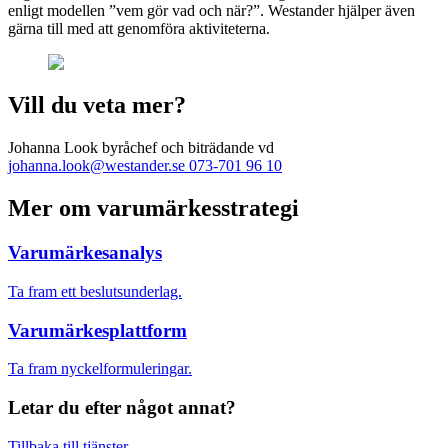
enligt modellen ”vem gör vad och när?”. Westander hjälper även
gärna till med att genomföra aktiviteterna.
Vill du veta mer?
Johanna Look
byråchef och biträdande vd
johanna.look@westander.se
073-701 96 10
Mer om varumärkesstrategi
Varumärkes­analys
Ta fram ett beslutsunderlag.
Varumärkes­plattform
Ta fram nyckelformuleringar.
Letar du efter något annat?
Tillbaka till tjänster