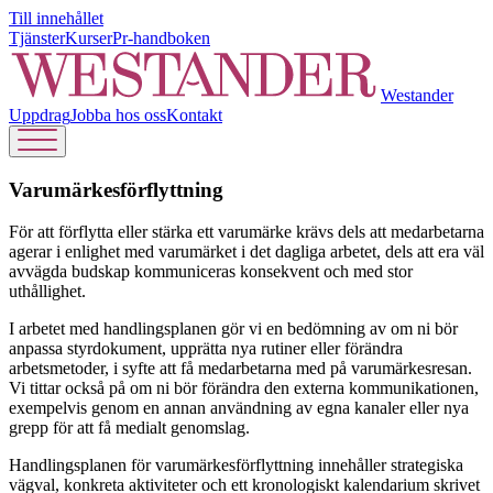
Till innehållet
Tjänster
Kurser
Pr-handboken
Westander
Uppdrag
Jobba hos oss
Kontakt
Varumärkes­förflyttning
För att förflytta eller stärka ett varumärke krävs dels att medarbetarna
agerar i enlighet med varumärket i det dagliga arbetet, dels att era väl
avvägda budskap kommuniceras konsekvent och med stor
uthållighet.
I arbetet med handlingsplanen gör vi en bedömning av om ni bör
anpassa styrdokument, upprätta nya rutiner eller förändra
arbetsmetoder, i syfte att få medarbetarna med på varumärkesresan.
Vi tittar också på om ni bör förändra den externa kommunikationen,
exempelvis genom en annan användning av egna kanaler eller nya
grepp för att få medialt genomslag.
Handlingsplanen för varumärkesförflyttning innehåller strategiska
vägval, konkreta aktiviteter och ett kronologiskt kalendarium skrivet