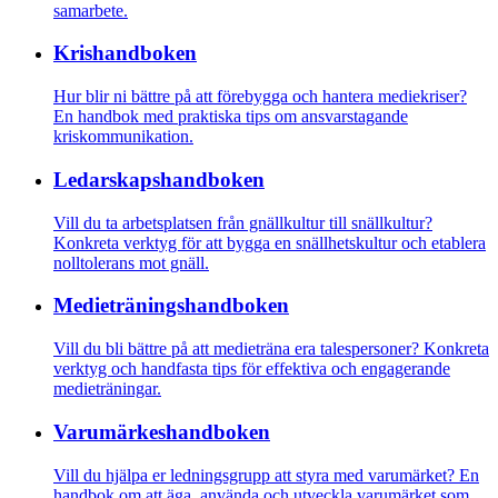
samarbete.
Krishandboken
Hur blir ni bättre på att förebygga och hantera mediekriser?
En handbok med praktiska tips om ansvarstagande
kriskommunikation.
Ledarskaps­­handboken
Vill du ta arbetsplatsen från gnällkultur till snällkultur?
Konkreta verktyg för att bygga en snällhetskultur och etablera
nolltolerans mot gnäll.
Medietränings­­­handboken
Vill du bli bättre på att medieträna era talespersoner? Konkreta
verktyg och handfasta tips för effektiva och engagerande
medieträningar.
Varumärkes­handboken
Vill du hjälpa er ledningsgrupp att styra med varumärket? En
handbok om att äga, använda och utveckla varumärket som