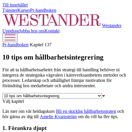
Till innehållet
Tjänster
Kurser
Pr-handboken
Westander
Uppdrag
Jobba hos oss
Kontakt
Pr-handboken
Kapitel 137
10 tips om hållbarhetsintegrering
För att ta hållbarhetsarbetet från strategi till handling behöver ni
integrera de strategiska vägvalen i kärnverksamhetens metoder och
processer. Ledarskap och uthållighet främjar motivation för
förändring hos medarbetare och andra intressenter.
Välj kapitel
Läs mer om vår heldagskurs
Bli en skicklig hållbarhetsstrateg
och
hör gärna av dig till
Amelie Kvarnström
om du vill ha fler tips.
1. Förankra djupt