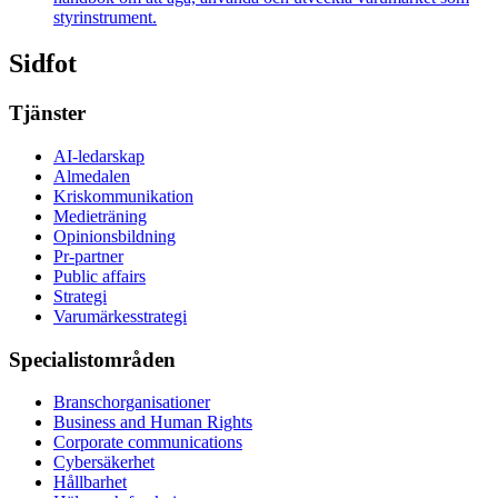
styrinstrument.
Sidfot
Tjänster
AI-ledarskap
Almedalen
Kris­kommunikation
Medieträning
Opinionsbildning
Pr-partner
Public affairs
Strategi
Varumärkesstrategi
Specialistområden
Branschorganisationer
Business and Human Rights
Corporate communications
Cybersäkerhet
Hållbarhet