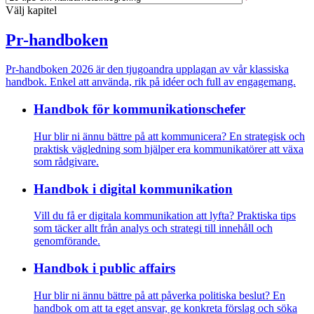
Välj kapitel
Pr-handboken
Pr-handboken 2026 är den tjugoandra upplagan av vår klassiska
handbok. Enkel att använda, rik på idéer och full av engagemang.
Handbok för kommunikations­chefer
Hur blir ni ännu bättre på att kommunicera? En strategisk och
praktisk vägledning som hjälper era kommunikatörer att växa
som rådgivare.
Handbok i digital kommunikation
Vill du få er digitala kommunikation att lyfta? Praktiska tips
som täcker allt från analys och strategi till innehåll och
genomförande.
Handbok i public affairs
Hur blir ni ännu bättre på att påverka politiska beslut? En
handbok om att ta eget ansvar, ge konkreta förslag och söka