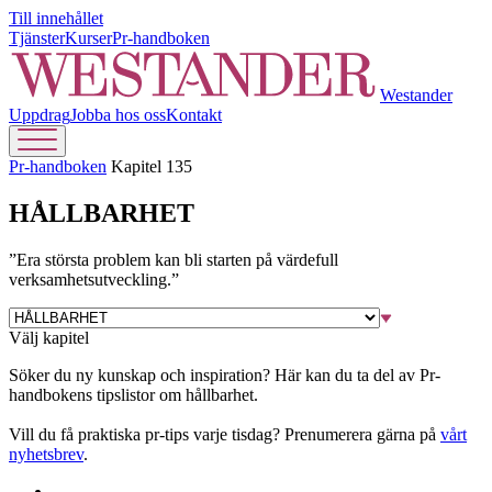
Till innehållet
Tjänster
Kurser
Pr-handboken
Westander
Uppdrag
Jobba hos oss
Kontakt
Pr-handboken
Kapitel 135
HÅLLBARHET
”Era största problem kan bli starten på värdefull
verksamhetsutveckling.”
Välj kapitel
Söker du ny kunskap och inspiration? Här kan du ta del av Pr-
handbokens tipslistor om hållbarhet.
Vill du få praktiska pr-tips varje tisdag? Prenumerera gärna på
vårt
nyhetsbrev
.