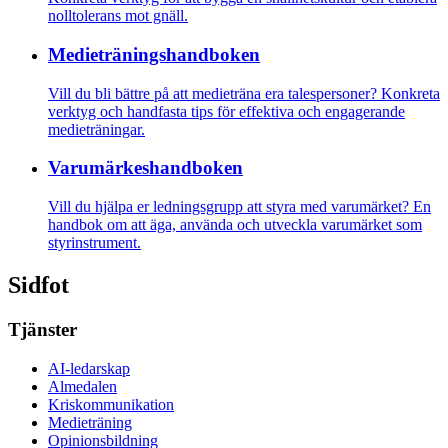
nolltolerans mot gnäll.
Medietränings­­­handboken
Vill du bli bättre på att medieträna era talespersoner? Konkreta
verktyg och handfasta tips för effektiva och engagerande
medieträningar.
Varumärkes­handboken
Vill du hjälpa er ledningsgrupp att styra med varumärket? En
handbok om att äga, använda och utveckla varumärket som
styrinstrument.
Sidfot
Tjänster
AI-ledarskap
Almedalen
Kris­kommunikation
Medieträning
Opinionsbildning