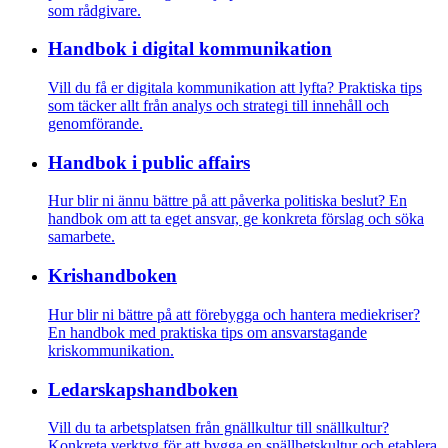
som rådgivare.
Handbok i digital kommunikation
Vill du få er digitala kommunikation att lyfta? Praktiska tips
som täcker allt från analys och strategi till innehåll och
genomförande.
Handbok i public affairs
Hur blir ni ännu bättre på att påverka politiska beslut? En
handbok om att ta eget ansvar, ge konkreta förslag och söka
samarbete.
Krishandboken
Hur blir ni bättre på att förebygga och hantera mediekriser?
En handbok med praktiska tips om ansvarstagande
kriskommunikation.
Ledarskaps­­handboken
Vill du ta arbetsplatsen från gnällkultur till snällkultur?
Konkreta verktyg för att bygga en snällhetskultur och etablera