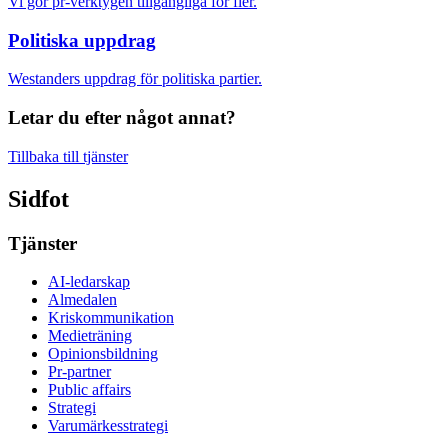
Vi gör pr-verktygen tillgängliga för fler.
Politiska uppdrag
Westanders uppdrag för politiska partier.
Letar du efter något annat?
Tillbaka till tjänster
Sidfot
Tjänster
AI-ledarskap
Almedalen
Kris­kommunikation
Medieträning
Opinionsbildning
Pr-partner
Public affairs
Strategi
Varumärkesstrategi