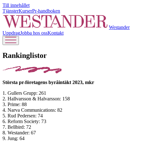
Till innehållet
Tjänster
Kurser
Pr-handboken
Westander
Uppdrag
Jobba hos oss
Kontakt
Rankinglistor
Största pr-företagens byråintäkt 2023, mkr
1. Gullers Grupp: 261
2. Hallvarsson & Halvarsson: 158
3. Prime: 88
4. Narva Communications: 82
5. Rud Pedersen: 74
6. Reform Society: 73
7. Bellbird: 72
8. Westander: 67
9. Jung: 64