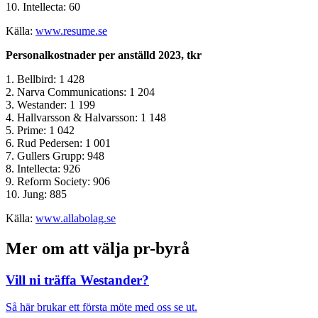
10. Intellecta: 60
Källa:
www.resume.se
Personalkostnader per anställd 2023, tkr
1. Bellbird: 1 428
2. Narva Communications: 1 204
3. Westander: 1 199
4. Hallvarsson & Halvarsson: 1 148
5. Prime: 1 042
6. Rud Pedersen: 1 001
7. Gullers Grupp: 948
8. Intellecta: 926
9. Reform Society: 906
10. Jung: 885
Källa:
www.allabolag.se
Mer om att välja pr-byrå
Vill ni träffa Westander?
Så här brukar ett första möte med oss se ut.