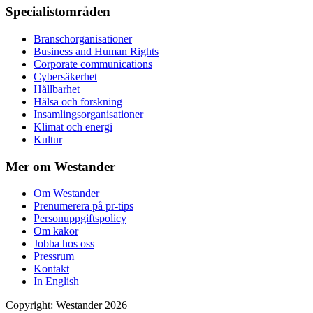
Specialistområden
Branschorganisationer
Business and Human Rights
Corporate communications
Cybersäkerhet
Hållbarhet
Hälsa och forskning
Insamlingsorganisationer
Klimat och energi
Kultur
Mer om Westander
Om Westander
Prenumerera på pr-tips
Personuppgiftspolicy
Om kakor
Jobba hos oss
Pressrum
Kontakt
In English
Copyright
:
Westander
2026