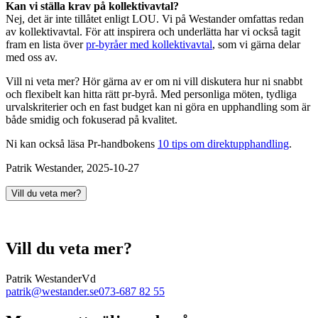
Kan vi ställa krav på kollektivavtal?
Nej, det är inte tillåtet enligt LOU. Vi på Westander omfattas redan
av kollektivavtal. För att inspirera och underlätta har vi också tagit
fram en lista över
pr-byråer med kollektivavtal
, som vi gärna delar
med oss av.
Vill ni veta mer? Hör gärna av er om ni vill diskutera hur ni snabbt
och flexibelt kan hitta rätt pr-byrå. Med personliga möten, tydliga
urvalskriterier och en fast budget kan ni göra en upphandling som är
både smidig och fokuserad på kvalitet.
Ni kan också läsa Pr-handbokens
10 tips om direktupphandling
.
Patrik Westander, 2025-10-27
Vill du veta mer?
Vill du veta mer?
Patrik Westander
Vd
patrik@westander.se
073-687 82 55