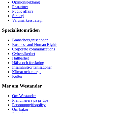
Opinionsbildning
Pr-partner
Public affairs
Strategi
Varumärkesstrategi
Specialistområden
Branschorganisationer
Business and Human Rights
Corporate communications
Cybersäkerhet
Hållbarhet
Hälsa och forskning
Insamlingsorganisationer
Klimat och energi
Kultur
Mer om Westander
Om Westander
Prenumerera på pr-tips
Personuppgiftspolicy
Om kakor