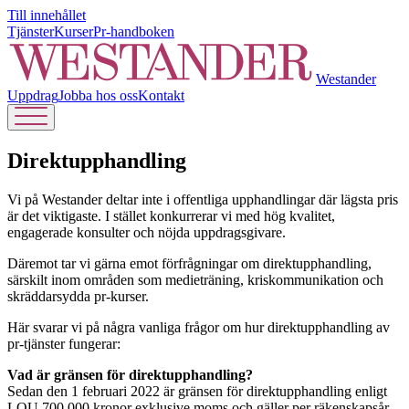
Till innehållet
Tjänster
Kurser
Pr-handboken
Westander
Uppdrag
Jobba hos oss
Kontakt
Direktupphandling
Vi på Westander deltar inte i offentliga upphandlingar där lägsta pris
är det viktigaste. I stället konkurrerar vi med hög kvalitet,
engagerade konsulter och nöjda uppdragsgivare.
Däremot tar vi gärna emot förfrågningar om direktupphandling,
särskilt inom områden som medieträning, kriskommunikation och
skräddarsydda pr-kurser.
Här svarar vi på några vanliga frågor om hur direktupphandling av
pr-tjänster fungerar:
Vad är gränsen för direktupphandling?
Sedan den 1 februari 2022 är gränsen för direktupphandling enligt
LOU 700 000 kronor exklusive moms och gäller per räkenskapsår.