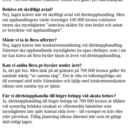
Behövs ett skriftligt avtal?
Nej, lagen kräver inte ett skriftligt avtal vid direktupphandling. Men
om upphandlingens värde överstiger 100 000 kronor exklusive
moms ska myndigheten ”anteckna skälen för sina beslut och annat
av betydelse vid upphandlingen”.
Måste vi ta in flera offerter?
Nej, lagen kräver inte konkurrensutsättning vid direktupphandling.
Däremot ska upphandlande myndigheter ha egna riktlinjer, som i sin
tur kan kräva att flera byråer bjuds in även vid direktupphandling.
Kan vi anlita flera pr-byråer under året?
Ja, det går bra. Men tänk på att gränsen på 700 000 kronor gäller för
samlade inköp ”av samma slag”. Det är ofta en tolkningsfråga om
till exempel stöd inför Almedalen och hjälp med kriskommunikation
räknas som samma typ av tjänst.
Får vi direktupphandla till högre belopp vid akuta behov?
Ja, direktupphandling till högre belopp än 700 000 kronor är tillåten
vid synnerlig brådska orsakad av oförutsedda händelser som
myndigheten inte själv kunnat råda över – till exempel en kris eller
yttre påverkan. Dålig planering räknas däremot inte som ett giltigt
skäl enligt lagen.