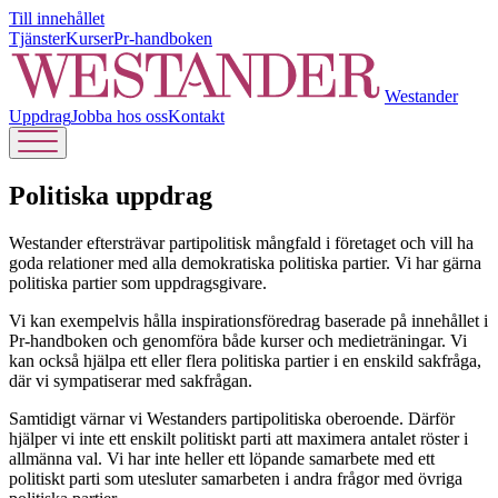
Till innehållet
Tjänster
Kurser
Pr-handboken
Westander
Uppdrag
Jobba hos oss
Kontakt
Politiska uppdrag
Westander eftersträvar partipolitisk mångfald i företaget och vill ha
goda relationer med alla demokratiska politiska partier. Vi har gärna
politiska partier som uppdragsgivare.
Vi kan exempelvis hålla inspirationsföredrag baserade på innehållet i
Pr-handboken och genomföra både kurser och medieträningar. Vi
kan också hjälpa ett eller flera politiska partier i en enskild sakfråga,
där vi sympatiserar med sakfrågan.
Samtidigt värnar vi Westanders partipolitiska oberoende. Därför
hjälper vi inte ett enskilt politiskt parti att maximera antalet röster i
allmänna val. Vi har inte heller ett löpande samarbete med ett
politiskt parti som utesluter samarbeten i andra frågor med övriga