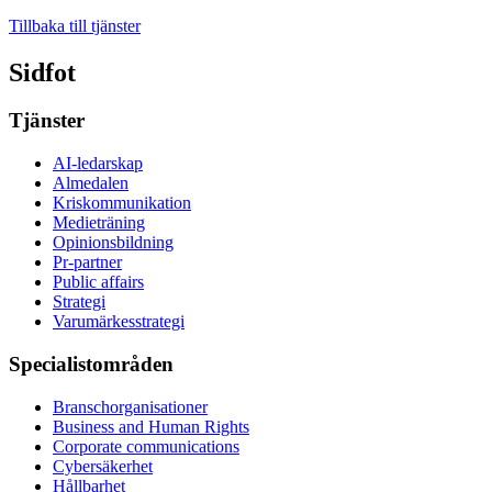
Tillbaka till tjänster
Sidfot
Tjänster
AI-ledarskap
Almedalen
Kris­kommunikation
Medieträning
Opinionsbildning
Pr-partner
Public affairs
Strategi
Varumärkesstrategi
Specialistområden
Branschorganisationer
Business and Human Rights
Corporate communications
Cybersäkerhet
Hållbarhet