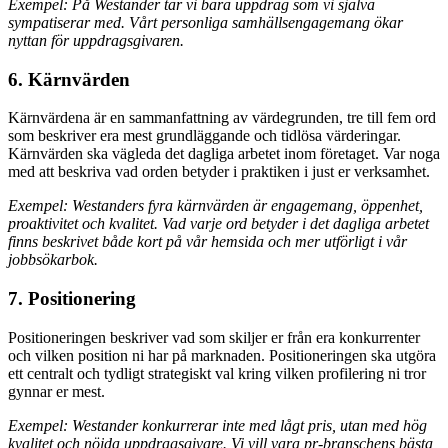
Exempel: På Westander tar vi bara uppdrag som vi själva
sympatiserar med. Vårt personliga samhällsengagemang ökar
nyttan för uppdragsgivaren.
6. Kärnvärden
Kärnvärdena är en sammanfattning av värdegrunden, tre till fem ord
som beskriver era mest grundläggande och tidlösa värderingar.
Kärnvärden ska vägleda det dagliga arbetet inom företaget. Var noga
med att beskriva vad orden betyder i praktiken i just er verksamhet.
Exempel: Westanders fyra kärnvärden är engagemang, öppenhet,
proaktivitet och kvalitet. Vad varje ord betyder i det dagliga arbetet
finns beskrivet både kort på vår hemsida och mer utförligt i vår
jobbsökarbok.
7. Positionering
Positioneringen beskriver vad som skiljer er från era konkurrenter
och vilken position ni har på marknaden. Positioneringen ska utgöra
ett centralt och tydligt strategiskt val kring vilken profilering ni tror
gynnar er mest.
Exempel: Westander konkurrerar inte med lågt pris, utan med hög
kvalitet och nöjda uppdragsgivare. Vi vill vara pr-branschens bästa