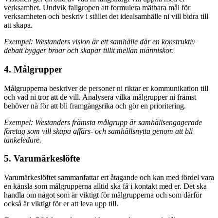
verksamhet. Undvik fallgropen att formulera mätbara mål för
verksamheten och beskriv i stället det idealsamhälle ni vill bidra till
att skapa.
Exempel: Westanders vision är ett samhälle där en konstruktiv
debatt bygger broar och skapar tillit mellan människor.
4. Målgrupper
Målgrupperna beskriver de personer ni riktar er kommunikation till
och vad ni tror att de vill. Analysera vilka målgrupper ni främst
behöver nå för att bli framgångsrika och gör en prioritering.
Exempel: Westanders främsta målgrupp är samhällsengagerade
företag som vill skapa affärs- och samhällsnytta genom att bli
tankeledare.
5. Varumärkeslöfte
Varumärkeslöftet sammanfattar ert åtagande och kan med fördel vara
en känsla som målgrupperna alltid ska få i kontakt med er. Det ska
handla om något som är viktigt för målgrupperna och som därför
också är viktigt för er att leva upp till.