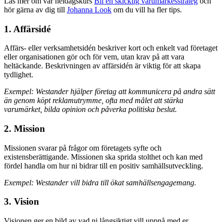
Läs mer om vår heldagskurs
Bli en skicklig varumärkesstrateg
och
hör gärna av dig till
Johanna Look
om du vill ha fler tips.
1. Affärsidé
Affärs- eller verksamhetsidén beskriver kort och enkelt vad företaget
eller organisationen gör och för vem, utan krav på att vara
heltäckande. Beskrivningen av affärsidén är viktig för att skapa
tydlighet.
Exempel: Westander hjälper företag att kommunicera på andra sätt
än genom köpt reklamutrymme, ofta med målet att stärka
varumärket, bilda opinion och påverka politiska beslut.
2. Mission
Missionen svarar på frågor om företagets syfte och
existensberättigande. Missionen ska sprida stolthet och kan med
fördel handla om hur ni bidrar till en positiv samhällsutveckling.
Exempel: Westander vill bidra till ökat samhällsengagemang.
3. Vision
Visionen ger en bild av vad ni långsiktigt vill uppnå med er