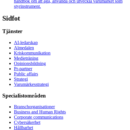
handbok om att äga, använda och utveckla varumärket som
styrinstrument.
Sidfot
Tjänster
AI-ledarskap
Almedalen
Kris­kommunikation
Medieträning
Opinionsbildning
Pr-partner
Public affairs
Strategi
Varumärkesstrategi
Specialistområden
Branschorganisationer
Business and Human Rights
Corporate communications
Cybersäkerhet
Hållbarhet