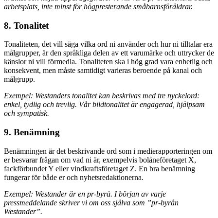
arbetsplats, inte minst för högpresterande småbarnsföräldrar.
8. Tonalitet
Tonaliteten, det vill säga vilka ord ni använder och hur ni tilltalar era
målgrupper, är den språkliga delen av ett varumärke och uttrycker de
känslor ni vill förmedla. Tonaliteten ska i hög grad vara enhetlig och
konsekvent, men måste samtidigt varieras beroende på kanal och
målgrupp.
Exempel: Westanders tonalitet kan beskrivas med tre nyckelord:
enkel, tydlig och trevlig. Vår bildtonalitet är engagerad, hjälpsam
och sympatisk.
9. Benämning
Benämningen är det beskrivande ord som i medierapporteringen om
er besvarar frågan om vad ni är, exempelvis bolåneföretaget X,
fackförbundet Y eller vindkraftsföretaget Z. En bra benämning
fungerar för både er och nyhetsredaktionerna.
Exempel: Westander är en pr-byrå. I början av varje
pressmeddelande skriver vi om oss själva som ”pr-byrån
Westander”.