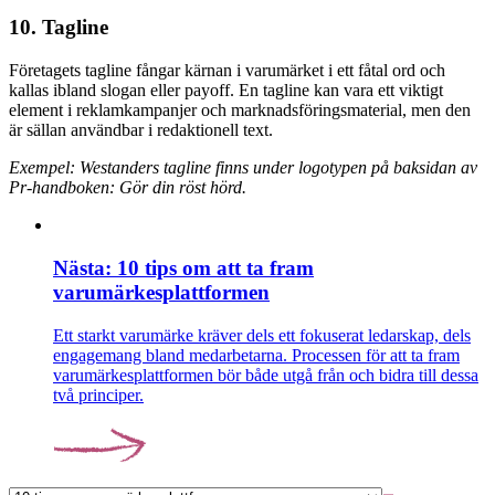
10. Tagline
Företagets tagline fångar kärnan i varumärket i ett fåtal ord och
kallas ibland slogan eller payoff. En tagline kan vara ett viktigt
element i reklamkampanjer och marknadsföringsmaterial, men den
är sällan användbar i redaktionell text.
Exempel: Westanders tagline finns under logotypen på baksidan av
Pr-handboken: Gör din röst hörd.
Nästa: 10 tips om att ta fram
varumärkesplattformen
Ett starkt varumärke kräver dels ett fokuserat ledarskap, dels
engagemang bland medarbetarna. Processen för att ta fram
varumärkesplattformen bör både utgå från och bidra till dessa
två principer.