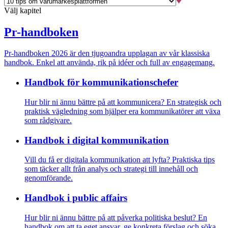
Välj kapitel
Pr-handboken
Pr-handboken 2026 är den tjugoandra upplagan av vår klassiska
handbok. Enkel att använda, rik på idéer och full av engagemang.
Handbok för kommunikations­chefer
Hur blir ni ännu bättre på att kommunicera? En strategisk och
praktisk vägledning som hjälper era kommunikatörer att växa
som rådgivare.
Handbok i digital kommunikation
Vill du få er digitala kommunikation att lyfta? Praktiska tips
som täcker allt från analys och strategi till innehåll och
genomförande.
Handbok i public affairs
Hur blir ni ännu bättre på att påverka politiska beslut? En
handbok om att ta eget ansvar, ge konkreta förslag och söka