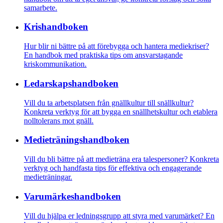
samarbete.
Krishandboken
Hur blir ni bättre på att förebygga och hantera mediekriser?
En handbok med praktiska tips om ansvarstagande
kriskommunikation.
Ledarskaps­­handboken
Vill du ta arbetsplatsen från gnällkultur till snällkultur?
Konkreta verktyg för att bygga en snällhetskultur och etablera
nolltolerans mot gnäll.
Medietränings­­­handboken
Vill du bli bättre på att medieträna era talespersoner? Konkreta
verktyg och handfasta tips för effektiva och engagerande
medieträningar.
Varumärkes­handboken
Vill du hjälpa er ledningsgrupp att styra med varumärket? En