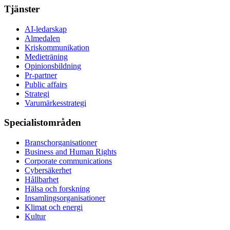
Tjänster
AI-ledarskap
Almedalen
Kris­kommunikation
Medieträning
Opinionsbildning
Pr-partner
Public affairs
Strategi
Varumärkesstrategi
Specialistområden
Branschorganisationer
Business and Human Rights
Corporate communications
Cybersäkerhet
Hållbarhet
Hälsa och forskning
Insamlingsorganisationer
Klimat och energi
Kultur