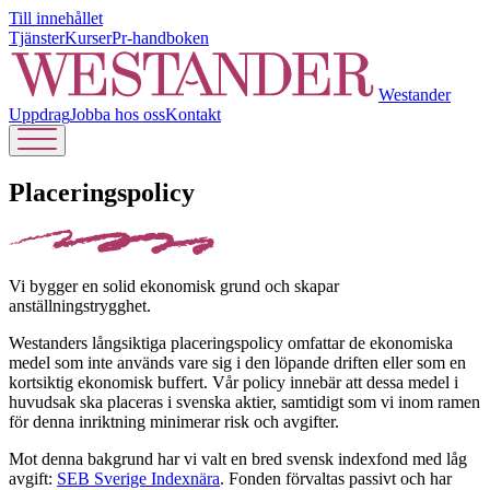
Till innehållet
Tjänster
Kurser
Pr-handboken
Westander
Uppdrag
Jobba hos oss
Kontakt
Placeringspolicy
Vi bygger en solid ekonomisk grund och skapar
anställningstrygghet.
Westanders långsiktiga placeringspolicy omfattar de ekonomiska
medel som inte används vare sig i den löpande driften eller som en
kortsiktig ekonomisk buffert. Vår policy innebär att dessa medel i
huvudsak ska placeras i svenska aktier, samtidigt som vi inom ramen
för denna inriktning minimerar risk och avgifter.
Mot denna bakgrund har vi valt en bred svensk indexfond med låg
avgift:
SEB Sverige Indexnära
. Fonden förvaltas passivt och har