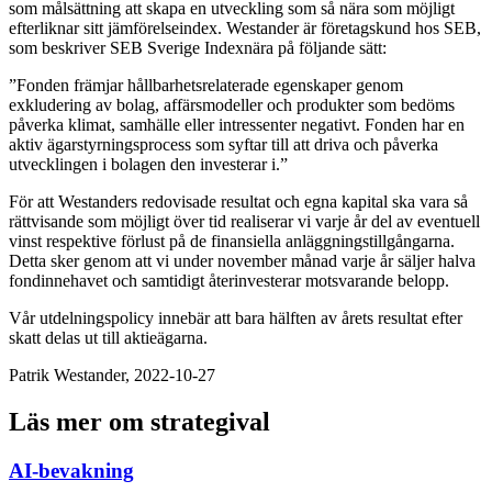
som målsättning att skapa en utveckling som så nära som möjligt
efterliknar sitt jämförelseindex. Westander är företagskund hos SEB,
som beskriver SEB Sverige Indexnära på följande sätt:
”Fonden främjar hållbarhetsrelaterade egenskaper genom
exkludering av bolag, affärsmodeller och produkter som bedöms
påverka klimat, samhälle eller intressenter negativt. Fonden har en
aktiv ägarstyrningsprocess som syftar till att driva och påverka
utvecklingen i bolagen den investerar i.”
För att Westanders redovisade resultat och egna kapital ska vara så
rättvisande som möjligt över tid realiserar vi varje år del av eventuell
vinst respektive förlust på de finansiella anläggningstillgångarna.
Detta sker genom att vi under november månad varje år säljer halva
fondinnehavet och samtidigt återinvesterar motsvarande belopp.
Vår utdelningspolicy innebär att bara hälften av årets resultat efter
skatt delas ut till aktieägarna.
Patrik Westander, 2022-10-27
Läs mer om strategival
AI-bevakning