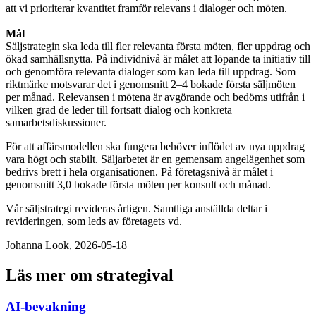
att vi prioriterar kvantitet framför relevans i dialoger och möten.
Mål
Säljstrategin ska leda till fler relevanta första möten, fler uppdrag och
ökad samhällsnytta. På individnivå är målet att löpande ta initiativ till
och genomföra relevanta dialoger som kan leda till uppdrag. Som
riktmärke motsvarar det i genomsnitt 2–4 bokade första säljmöten
per månad. Relevansen i mötena är avgörande och bedöms utifrån i
vilken grad de leder till fortsatt dialog och konkreta
samarbetsdiskussioner.
För att affärsmodellen ska fungera behöver inflödet av nya uppdrag
vara högt och stabilt. Säljarbetet är en gemensam angelägenhet som
bedrivs brett i hela organisationen. På företagsnivå är målet i
genomsnitt 3,0 bokade första möten per konsult och månad.
Vår säljstrategi revideras årligen. Samtliga anställda deltar i
revideringen, som leds av företagets vd.
Johanna Look, 2026-05-18
Läs mer om strategival
AI-bevakning