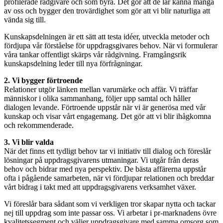
profilerade rådgivare och som byrå. Det gör att de lär känna många
av oss och bygger den trovärdighet som gör att vi blir naturliga att
vända sig till.
Kunskapsdelningen är ett sätt att testa idéer, utveckla metoder och
fördjupa vår förståelse för uppdragsgivares behov. När vi formulerar
våra tankar offentligt skärps vår rådgivning. Framgångsrik
kunskapsdelning leder till nya förfrågningar.
2. Vi bygger förtroende
Relationer utgör länken mellan varumärke och affär. Vi träffar
människor i olika sammanhang, följer upp samtal och håller
dialogen levande. Förtroende uppstår när vi är generösa med vår
kunskap och visar vårt engagemang. Det gör att vi blir ihågkomna
och rekommenderade.
3. Vi blir valda
När det finns ett tydligt behov tar vi initiativ till dialog och föreslår
lösningar på uppdragsgivarens utmaningar. Vi utgår från deras
behov och bidrar med nya perspektiv. De bästa affärerna uppstår
ofta i pågående samarbeten, när vi fördjupar relationen och breddar
vårt bidrag i takt med att uppdragsgivarens verksamhet växer.
Vi föreslår bara sådant som vi verkligen tror skapar nytta och tackar
nej till uppdrag som inte passar oss. Vi arbetar i pr-marknadens övre
kvalitetssegment och väljer uppdragsgivare med samma omsorg som