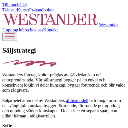
Till innehållet
Tjänster
Kurser
Pr-handboken
Westander
Uppdrag
Jobba hos oss
Kontakt
Säljstrategi
Westanders företagskultur präglas av självledarskap och
entreprenörsanda. Vår säljstrategi bygger på en enkel och
konsekvent logik: vi delar kunskap, bygger förtroende och blir valda
som rådgivare.
Säljarbetet är en del av Westanders
affärsmodell
och fungerar som
ett svänghjul: kunskap bygger förtroende, förtroende ger uppdrag
och uppdrag stärker kunskapen. Det är inte ett separat spår, utan
tillhör kärnan i rådgivarrollen.
Syfte