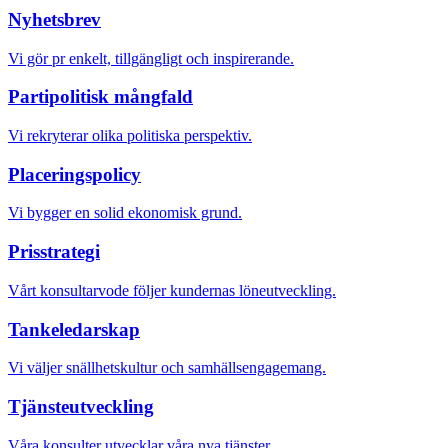
Nyhetsbrev
Vi gör pr enkelt, tillgängligt och inspirerande.
Partipolitisk mångfald
Vi rekryterar olika politiska perspektiv.
Placeringspolicy
Vi bygger en solid ekonomisk grund.
Prisstrategi
Vårt konsultarvode följer kundernas löneutveckling.
Tankeledarskap
Vi väljer snällhetskultur och samhällsengagemang.
Tjänsteutveckling
Våra konsulter utvecklar våra nya tjänster.