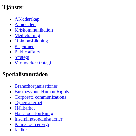
Tjänster
AI-ledarskap
Almedalen
Kris­kommunikation
Medieträning
Opinionsbildning
Pr-partner
Public affairs
Strategi
Varumärkesstrategi
Specialistområden
Branschorganisationer
Business and Human Rights
Corporate communications
Cybersäkerhet
Hållbarhet
Hälsa och forskning
Insamlingsorganisationer
Klimat och energi
Kultur