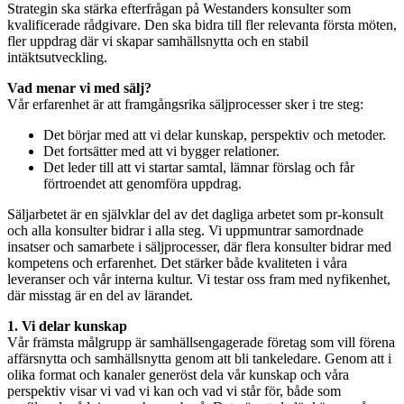
Strategin ska stärka efterfrågan på Westanders konsulter som
kvalificerade rådgivare. Den ska bidra till fler relevanta första möten,
fler uppdrag där vi skapar samhällsnytta och en stabil
intäktsutveckling.
Vad menar vi med sälj?
Vår erfarenhet är att framgångsrika säljprocesser sker i tre steg:
Det börjar med att vi delar kunskap, perspektiv och metoder.
Det fortsätter med att vi bygger relationer.
Det leder till att vi startar samtal, lämnar förslag och får
förtroendet att genomföra uppdrag.
Säljarbetet är en självklar del av det dagliga arbetet som pr-konsult
och alla konsulter bidrar i alla steg. Vi uppmuntrar samordnade
insatser och samarbete i säljprocesser, där flera konsulter bidrar med
kompetens och erfarenhet. Det stärker både kvaliteten i våra
leveranser och vår interna kultur. Vi testar oss fram med nyfikenhet,
där misstag är en del av lärandet.
1. Vi delar kunskap
Vår främsta målgrupp är samhällsengagerade företag som vill förena
affärsnytta och samhällsnytta genom att bli tankeledare. Genom att i
olika format och kanaler generöst dela vår kunskap och våra
perspektiv visar vi vad vi kan och vad vi står för, både som