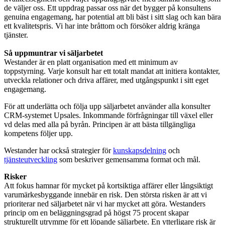
de väljer oss. Ett uppdrag passar oss när det bygger på konsultens
genuina engagemang, har potential att bli bäst i sitt slag och kan bära
ett kvalitetspris. Vi har inte bråttom och försöker aldrig kränga
tjänster.
Så uppmuntrar vi säljarbetet
Westander är en platt organisation med ett minimum av
toppstyrning. Varje konsult har ett totalt mandat att initiera kontakter,
utveckla relationer och driva affärer, med utgångspunkt i sitt eget
engagemang.
För att underlätta och följa upp säljarbetet använder alla konsulter
CRM-systemet Upsales. Inkommande förfrågningar till växel eller
vd delas med alla på byrån. Principen är att bästa tillgängliga
kompetens följer upp.
Westander har också strategier för
kunskapsdelning
och
tjänsteutveckling
som beskriver gemensamma format och mål.
Risker
Att fokus hamnar för mycket på kortsiktiga affärer eller långsiktigt
varumärkesbyggande innebär en risk. Den största risken är att vi
prioriterar ned säljarbetet när vi har mycket att göra. Westanders
princip om en beläggningsgrad på högst 75 procent skapar
strukturellt utrymme för ett löpande säljarbete. En ytterligare risk är