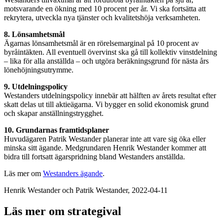
motsvarande en ökning med 10 procent per år. Vi ska fortsätta att
rekrytera, utveckla nya tjänster och kvalitetshöja verksamheten.
8. Lönsamhetsmål
Ägarnas lönsamhetsmål är en rörelsemarginal på 10 procent av
byråintäkten. All eventuell övervinst ska gå till kollektiv vinstdelning
– lika för alla anställda – och utgöra beräkningsgrund för nästa års
lönehöjningsutrymme.
9. Utdelningspolicy
Westanders utdelningspolicy innebär att hälften av årets resultat efter
skatt delas ut till aktieägarna. Vi bygger en solid ekonomisk grund
och skapar anställningstrygghet.
10. Grundarnas framtidsplaner
Huvudägaren Patrik Westander planerar inte att vare sig öka eller
minska sitt ägande. Medgrundaren Henrik Westander kommer att
bidra till fortsatt ägarspridning bland Westanders anställda.
Läs mer om
Westanders ägande
.
Henrik Westander och Patrik Westander, 2022-04-11
Läs mer om strategival