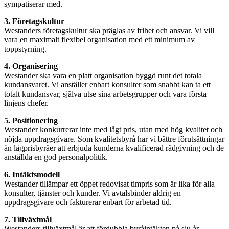
sympatiserar med.
3. Företagskultur
Westanders företagskultur ska präglas av frihet och ansvar. Vi vill
vara en maximalt flexibel organisation med ett minimum av
toppstyrning.
4. Organisering
Westander ska vara en platt organisation byggd runt det totala
kundansvaret. Vi anställer enbart konsulter som snabbt kan ta ett
totalt kundansvar, själva utse sina arbetsgrupper och vara första
linjens chefer.
5. Positionering
Westander konkurrerar inte med lågt pris, utan med hög kvalitet och
nöjda uppdragsgivare. Som kvalitetsbyrå har vi bättre förutsättningar
än lågprisbyråer att erbjuda kunderna kvalificerad rådgivning och de
anställda en god personalpolitik.
6. Intäktsmodell
Westander tillämpar ett öppet redovisat timpris som är lika för alla
konsulter, tjänster och kunder. Vi avtalsbinder aldrig en
uppdragsgivare och fakturerar enbart för arbetad tid.
7. Tillväxtmål
Westanders tillväxtmål är att fördubbla byråintäkten på sju år,