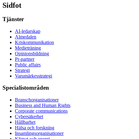
Sidfot
Tjänster
AI-ledarskap
Almedalen
Kris­kommunikation
Medieträning
Opinionsbildning
Pr-partner
Public affairs
Strategi
Varumärkesstrategi
Specialistområden
Branschorganisationer
Business and Human Rights
Corporate communications
Cybersäkerhet
Hållbarhet
Hälsa och forskning
Insamlingsorganisationer
Klimat och energi