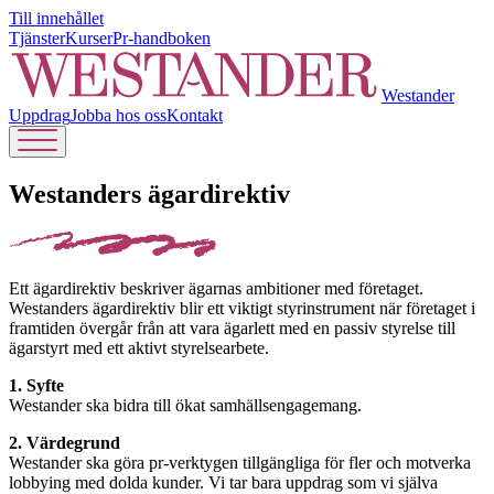
Till innehållet
Tjänster
Kurser
Pr-handboken
Westander
Uppdrag
Jobba hos oss
Kontakt
Westanders ägardirektiv
Ett ägardirektiv beskriver ägarnas ambitioner med företaget.
Westanders ägardirektiv blir ett viktigt styrinstrument när företaget i
framtiden övergår från att vara ägarlett med en passiv styrelse till
ägarstyrt med ett aktivt styrelsearbete.
1. Syfte
Westander ska bidra till ökat samhällsengagemang.
2. Värdegrund
Westander ska göra pr-verktygen tillgängliga för fler och motverka
lobbying med dolda kunder. Vi tar bara uppdrag som vi själva