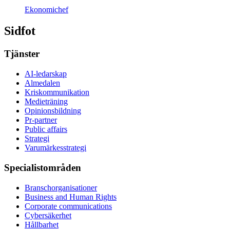
Ekonomichef
Sidfot
Tjänster
AI-ledarskap
Almedalen
Kris­kommunikation
Medieträning
Opinionsbildning
Pr-partner
Public affairs
Strategi
Varumärkesstrategi
Specialistområden
Branschorganisationer
Business and Human Rights
Corporate communications
Cybersäkerhet
Hållbarhet