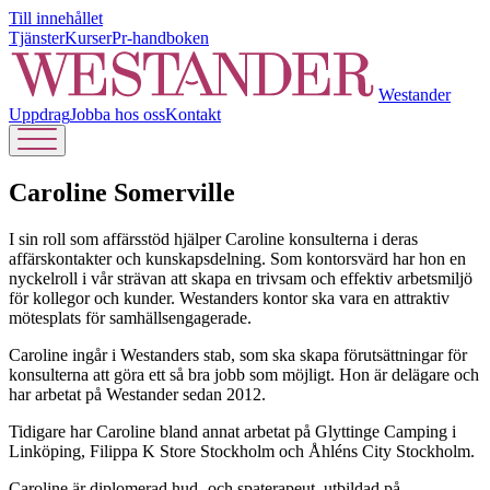
Till innehållet
Tjänster
Kurser
Pr-handboken
Westander
Uppdrag
Jobba hos oss
Kontakt
Caroline Somerville
I sin roll som affärsstöd hjälper Caroline konsulterna i deras
affärskontakter och kunskapsdelning. Som kontorsvärd har hon en
nyckelroll i vår strävan att skapa en trivsam och effektiv arbetsmiljö
för kollegor och kunder. Westanders kontor ska vara en attraktiv
mötesplats för samhällsengagerade.
Caroline ingår i Westanders stab, som ska skapa förutsättningar för
konsulterna att göra ett så bra jobb som möjligt. Hon är delägare och
har arbetat på Westander sedan 2012.
Tidigare har Caroline bland annat arbetat på Glyttinge Camping i
Linköping, Filippa K Store Stockholm och Åhléns City Stockholm.
Caroline är diplomerad hud- och spaterapeut, utbildad på