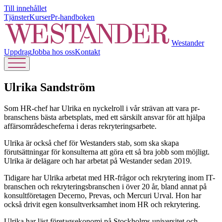
Till innehållet
Tjänster
Kurser
Pr-handboken
Westander
Uppdrag
Jobba hos oss
Kontakt
Ulrika Sandström
Som HR-chef har Ulrika en nyckelroll i vår strävan att vara pr-
branschens bästa arbetsplats, med ett särskilt ansvar för att hjälpa
affärsområdescheferna i deras rekryteringsarbete.
Ulrika är också chef för Westanders stab, som ska skapa
förutsättningar för konsulterna att göra ett så bra jobb som möjligt.
Ulrika är delägare och har arbetat på Westander sedan 2019.
Tidigare har Ulrika arbetat med HR-frågor och rekrytering inom IT-
branschen och rekryteringsbranschen i över 20 år, bland annat på
konsultföretagen Decerno, Prevas, och Mercuri Urval. Hon har
också drivit egen konsultverksamhet inom HR och rekrytering.
Ulrika har läst företagsekonomi på Stockholms universitet och