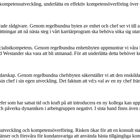
s kompetensutveckling, underlätta en effektiv kompetensöverföring över
rade rådgivare. Genom regelbundna byten av enhet och chef ser vi till at
tningar att nå nästa steg i vårt karriärprogram ska behöva söka sig utan
cialistkompetens. Genom regelbundna enhetsbyten uppmuntrar vi våra ko
stander ska vara att bli utmanad. För att underlätta detta behöver kund
darskap. Genom regelbundna chefsbyten säkerställer vi att den enskilda m
sin chef i sin egen utveckling. Det faktum att vd:s val av en ny chef fr
 som har satsat tid och kraft på att introducera en ny kollega kan upplev
ch påverka dynamiken i arbetsgruppen negativt. I sista hand finns även 
tveckling och kompetensöverföring. Risken ökar för att en konsult stag
ränser och försvåra för kundansvariga att använda bästa tillgängliga kom