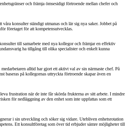
 enhetsgränser och främja ömsesidigt förtroende mellan chefer och
t våra konsulter ständigt utmanas och lär sig nya saker. Jobbet på
för företaget för att kompetensutvecklas.
nsulter till samarbete med nya kollegor och främjar en effektiv
ansvarig ha tillgång till olika specialister och enkelt kunna
edarbetaren alltid har gjort ett aktivt val av sin närmaste chef. På
ämst baseras på kollegornas uttryckta förtroende skapar även en
a frustration när de inte får skörda frukterna av sitt arbete. I mindre
risken för nedläggning av den enhet som inte uppfattas som ett
nerar i sin utveckling och söker sig vidare. Utebliven enhetsrotation
petens. Ett konsultföretag som över tid erbjuder sämre möjligheter till