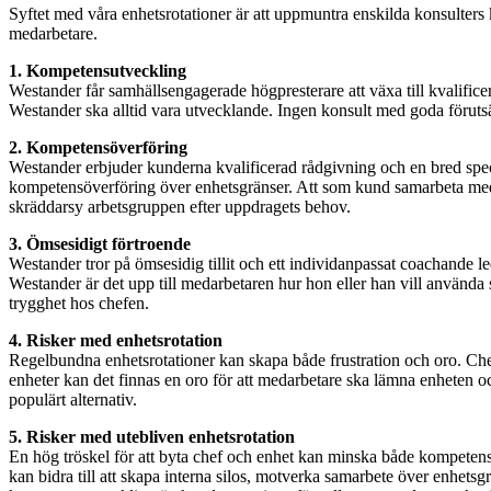
Syftet med våra enhetsrotationer är att uppmuntra enskilda konsulter
medarbetare.
1. Kompetensutveckling
Westander får samhällsengagerade högpresterare att växa till kvalifice
Westander ska alltid vara utvecklande. Ingen konsult med goda förutsät
2. Kompetensöverföring
Westander erbjuder kunderna kvalificerad rådgivning och en bred spe
kompetensöverföring över enhetsgränser. Att som kund samarbeta med We
skräddarsy arbetsgruppen efter uppdragets behov.
3. Ömsesidigt förtroende
Westander tror på ömsesidig tillit och ett individanpassat coachande le
Westander är det upp till medarbetaren hur hon eller han vill använda 
trygghet hos chefen.
4. Risker med enhetsrotation
Regelbundna enhetsrotationer kan skapa både frustration och oro. Chefer
enheter kan det finnas en oro för att medarbetare ska lämna enheten o
populärt alternativ.
5. Risker med utebliven enhetsrotation
En hög tröskel för att byta chef och enhet kan minska både kompetensu
kan bidra till att skapa interna silos, motverka samarbete över enhetsg