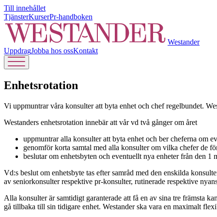
Till innehållet
Tjänster
Kurser
Pr-handboken
Westander
Uppdrag
Jobba hos oss
Kontakt
Enhetsrotation
Vi uppmuntrar våra konsulter att byta enhet och chef regelbundet. Wes
Westanders enhetsrotation innebär att vår vd två gånger om året
uppmuntrar alla konsulter att byta enhet och ber cheferna om ev
genomför korta samtal med alla konsulter om vilka chefer de för
beslutar om enhetsbyten och eventuellt nya enheter från den 1 
Vd:s beslut om enhetsbyte tas efter samråd med den enskilda konsulten
av seniorkonsulter respektive pr-konsulter, rutinerade respektive nyan
Alla konsulter är samtidigt garanterade att få en av sina tre främsta 
gå tillbaka till sin tidigare enhet. Westander ska vara en maximalt flex