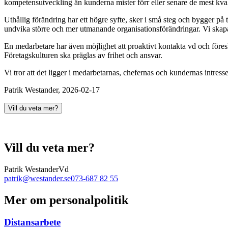
kompetensutveckling än kunderna mister förr eller senare de mest kval
Uthållig förändring har ett högre syfte, sker i små steg och bygger på
undvika större och mer utmanande organisationsförändringar. Vi skapar
En medarbetare har även möjlighet att proaktivt kontakta vd och föresl
Företagskulturen ska präglas av frihet och ansvar.
Vi tror att det ligger i medarbetarnas, chefernas och kundernas intres
Patrik Westander, 2026-02-17
Vill du veta mer?
Vill du veta mer?
Patrik Westander
Vd
patrik@westander.se
073-687 82 55
Mer om personalpolitik
Distansarbete