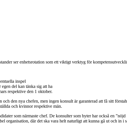
tander ser enhetsrotation som ett viktigt verktyg för kompetensutveckli
entuella inspel
 egen del kan tänka sig att ha
mars respektive den 1 oktober.
 och den nya chefen, men ingen konsult är garanterad att få sitt först
ställda och kvinnor respektive män.
kandidater som närmaste chef. De konsulter som byter har också en ”nöjd
ibel organisation, där det ska vara helt naturligt att kunna gå ut och in 