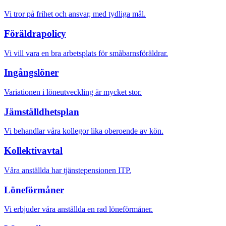
Vi tror på frihet och ansvar, med tydliga mål.
Föräldrapolicy
Vi vill vara en bra arbetsplats för småbarnsföräldrar.
Ingångslöner
Variationen i löneutveckling är mycket stor.
Jämställdhetsplan
Vi behandlar våra kollegor lika oberoende av kön.
Kollektivavtal
Våra anställda har tjänstepensionen ITP.
Löneförmåner
Vi erbjuder våra anställda en rad löneförmåner.