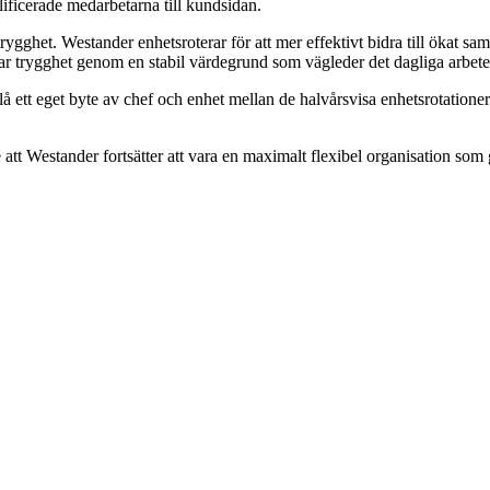
ificerade medarbetarna till kundsidan.
 trygghet. Westander enhetsroterar för att mer effektivt bidra till ökat 
 trygghet genom en stabil värdegrund som vägleder det dagliga arbetet 
å ett eget byte av chef och enhet mellan de halvårsvisa enhetsrotationer
se att Westander fortsätter att vara en maximalt flexibel organisation so